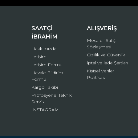
Ürün bilgilerinde hatalar bulunuyor.
Ürün fiyatı diğer sitelerden daha pahalı.
Bu ürüne benzer farklı alternatifler olmalı.
SAATÇİ
ALIŞVERİŞ
İBRAHİM
Mesafeli Satış
Sözleşmesi
Hakkımızda
Gizlilik ve Güvenlik
İletişim
İptal ve İade Şartları
İletişim Formu
Kişisel Veriler
Havale Bildirim
Politikası
Formu
Kargo Takibi
Profosyenel Teknik
Servis
INSTAGRAM