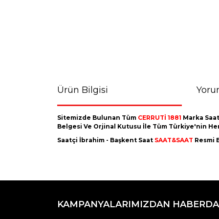
Ürün Bilgisi
Yoru
Sitemizde Bulunan Tüm
CERRUTİ 1881
Marka Saat
Belgesi Ve Orjinal Kutusu İle Tüm Türkiye'nin H
Saatçi İbrahim - Başkent Saat
SAAT&SAAT
Resmi B
Bu ürünün fiyat bilgisi, resim, ürün açıklamaların
Görüş ve önerileriniz için teşekkür ederiz.
KAMPANYALARIMIZDAN HABERDA
Ürün resmi kalitesiz, bozuk veya görüntülenemiyo
Ürün açıklamasında eksik bilgiler bulunuyor.