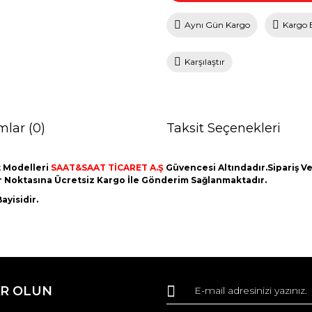
Aynı Gün Kargo
Kargo 
Karşılaştır
mlar (0)
Taksit Seçenekleri
 Modelleri
SAAT&SAAT TİCARET A.Ş
Güvencesi Altındadır.Sipariş Ver
er Noktasına Ücretsiz Kargo İle Gönderim Sağlanmaktadır.
ayisidir.
da ve diğer konularda yetersiz gördüğünüz noktaları öneri formunu kullana
Bu ürüne ilk yorumu siz yapın!
R OLUN
r.
Yorum Yaz