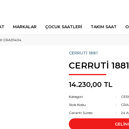
AT
MARKALAR
ÇOCUK SAATLERİ
TAKIM SAAT
O
81 CRA31404
CERRUTİ 1881
CERRUTİ 188
14.230,00 TL
Kategori
CERR
Stok Kodu
CRA
Garanti Süresi
24 A
GELİN