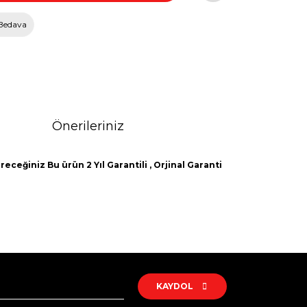
Bedava
Önerileriniz
eceğiniz Bu ürün 2 Yıl Garantili , Orjinal Garanti
rak tarafımıza iletebilirsiniz.
KAYDOL