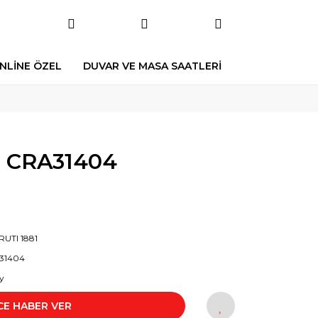
NLİNE ÖZEL
DUVAR VE MASA SAATLERİ
1 CRA31404
UTI 1881
31404
y
CE HABER VER