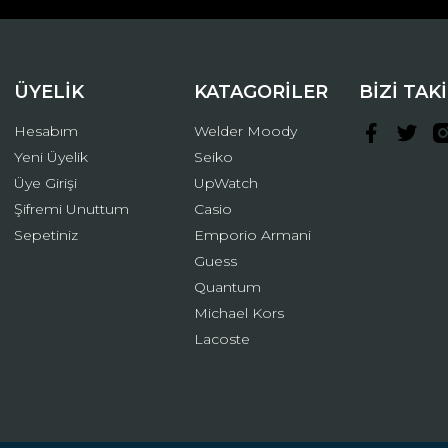
ÜYELİK
KATAGORİLER
BİZİ TAK
Hesabım
Welder Moody
Yeni Üyelik
Seiko
Üye Girişi
UpWatch
Şifremi Unuttum
Casio
Gönder
Sepetiniz
Emporio Armani
Guess
Quantum
Michael Kors
Lacoste