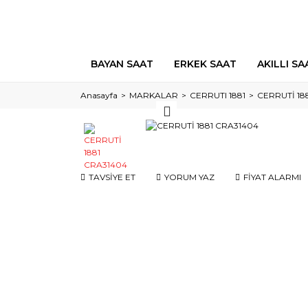
BAYAN SAAT
ERKEK SAAT
AKILLI SA
Anasayfa
MARKALAR
CERRUTI 1881
CERRUTİ 18
TAVSİYE ET
YORUM YAZ
FİYAT ALARMI