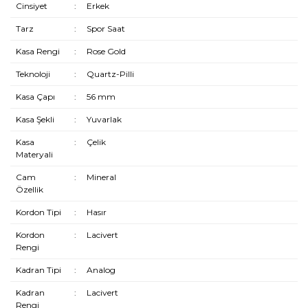
Cinsiyet
:
Erkek
Tarz
:
Spor Saat
Kasa Rengi
:
Rose Gold
Teknoloji
:
Quartz-Pilli
Kasa Çapı
:
56 mm
Kasa Şekli
:
Yuvarlak
Kasa
:
Çelik
Materyali
Cam
:
Mineral
Özellik
Kordon Tipi
:
Hasır
Kordon
:
Lacivert
Rengi
Kadran Tipi
:
Analog
Kadran
:
Lacivert
Rengi