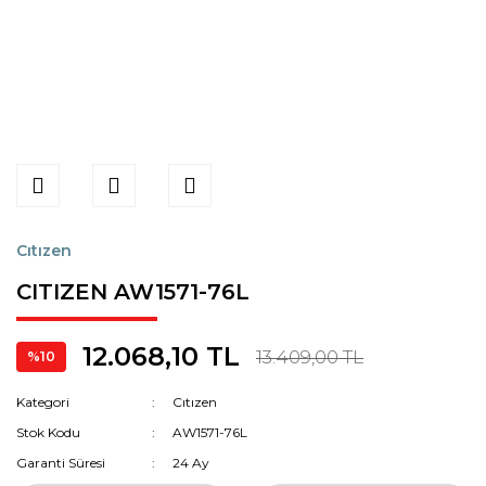
Cıtızen
CITIZEN AW1571-76L
12.068,10 TL
13.409,00 TL
%10
Kategori
Cıtızen
Stok Kodu
AW1571-76L
Garanti Süresi
24 Ay