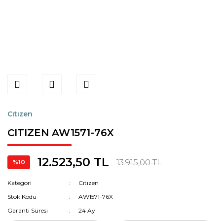
Cıtızen
CITIZEN AW1571-76X
12.523,50 TL
13.915,00 TL
%10
Kategori
Cıtızen
Stok Kodu
AW1571-76X
Garanti Süresi
24 Ay