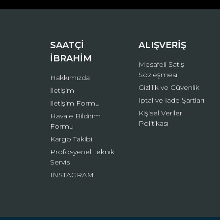
Ürün bilgilerinde hatalar bulunuyor.
Ürün fiyatı diğer sitelerden daha pahalı.
Bu ürüne benzer farklı alternatifler olmalı.
SAATÇİ
ALIŞVERİŞ
İBRAHİM
Mesafeli Satış
Sözleşmesi
Hakkımızda
Gizlilik ve Güvenlik
İletişim
İptal ve İade Şartları
İletişim Formu
Kişisel Veriler
Havale Bildirim
Politikası
Formu
Kargo Takibi
Profosyenel Teknik
Servis
INSTAGRAM