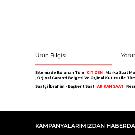
Ürün Bilgisi
Yoru
Sitemizde Bulunan Tüm
CITIZEN
Marka Saat Mod
, Orjinal Garanti Belgesi Ve Orjinal Kutusu İle 
Saatçi İbrahim - Başkent Saat
ARIKAN SAAT
Resm
Bu ürünün fiyat bilgisi, resim, ürün açıklamaların
Görüş ve önerileriniz için teşekkür ederiz.
KAMPANYALARIMIZDAN HABERDA
Ürün resmi kalitesiz, bozuk veya görüntülenemiyo
Ürün açıklamasında eksik bilgiler bulunuyor.