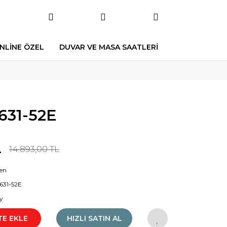
NLİNE ÖZEL
DUVAR VE MASA SAATLERİ
631-52E
L
14.893,00 TL
zen
631-52E
y
TE EKLE
HIZLI SATIN AL