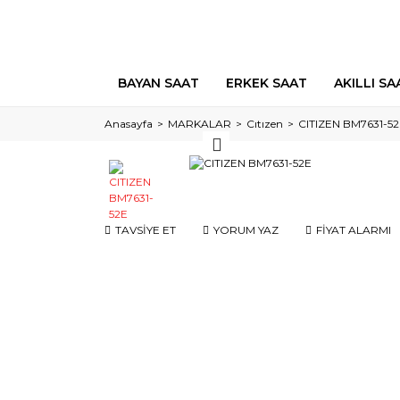
BAYAN SAAT
ERKEK SAAT
AKILLI SA
Anasayfa
MARKALAR
Cıtızen
CITIZEN BM7631-5
TAVSİYE ET
YORUM YAZ
FİYAT ALARMI