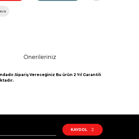
ava
Önerileriniz
ndadır.Sipariş Vereceğiniz Bu ürün 2 Yıl Garantili
ktadır.
rak tarafımıza iletebilirsiniz.
KAYDOL