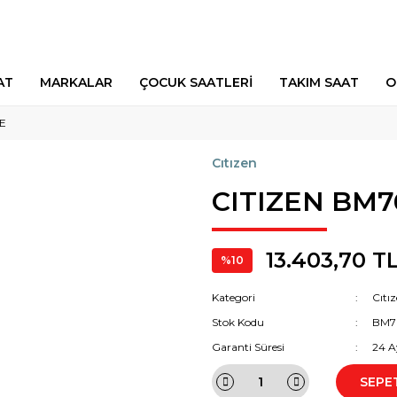
AT
MARKALAR
ÇOCUK SAATLERİ
TAKIM SAAT
O
2E
Cıtızen
CITIZEN BM7
13.403,70 T
%10
Kategori
Cıtı
Stok Kodu
BM7
Garanti Süresi
24 A
SEPE