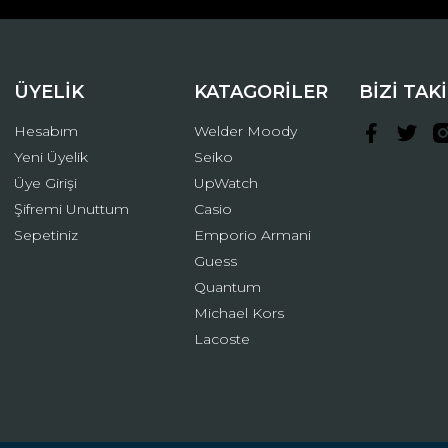
ÜYELİK
KATAGORİLER
BİZİ TAK
Hesabım
Welder Moody
Yeni Üyelik
Seiko
Üye Girişi
UpWatch
Şifremi Unuttum
Casio
Gönder
Sepetiniz
Emporio Armani
Guess
Quantum
Michael Kors
Lacoste