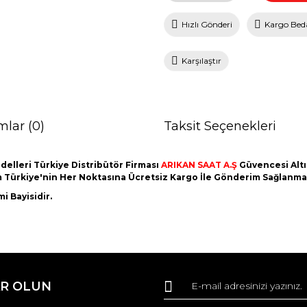
Hızlı Gönderi
Kargo Bed
Karşılaştır
mlar (0)
Taksit Seçenekleri
elleri Türkiye Distribütör Firması
ARIKAN SAAT A.Ş
Güvencesi Altı
Tüm Türkiye'nin Her Noktasına Ücretsiz Kargo İle Gönderim Sağlanma
i Bayisidir.
da ve diğer konularda yetersiz gördüğünüz noktaları öneri formunu kullana
Bu ürüne ilk yorumu siz yapın!
R OLUN
r.
Yorum Yaz