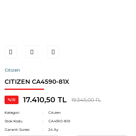
Cıtızen
CITIZEN CA4590-81X
17.410,50 TL
19.345,00 TL
%10
Kategori
Cıtızen
Stok Kodu
CA4590-81X
Garanti Süresi
24 Ay