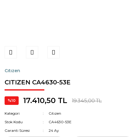
Cıtızen
CITIZEN CA4630-53E
17.410,50 TL
19.345,00 TL
%10
Kategori
Cıtızen
Stok Kodu
CA4630-53E
Garanti Süresi
24 Ay