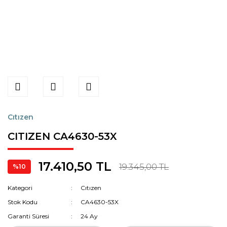
Cıtızen
CITIZEN CA4630-53X
17.410,50 TL
19.345,00 TL
%10
Kategori
Cıtızen
Stok Kodu
CA4630-53X
Garanti Süresi
24 Ay