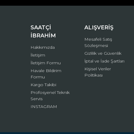
Ürün bilgilerinde hatalar bulunuyor.
Ürün fiyatı diğer sitelerden daha pahalı.
Bu ürüne benzer farklı alternatifler olmalı.
SAATÇİ
ALIŞVERİŞ
İBRAHİM
Mesafeli Satış
Sözleşmesi
Hakkımızda
Gizlilik ve Güvenlik
İletişim
İptal ve İade Şartları
İletişim Formu
Kişisel Veriler
Havale Bildirim
Politikası
Formu
Kargo Takibi
Profosyenel Teknik
Servis
INSTAGRAM