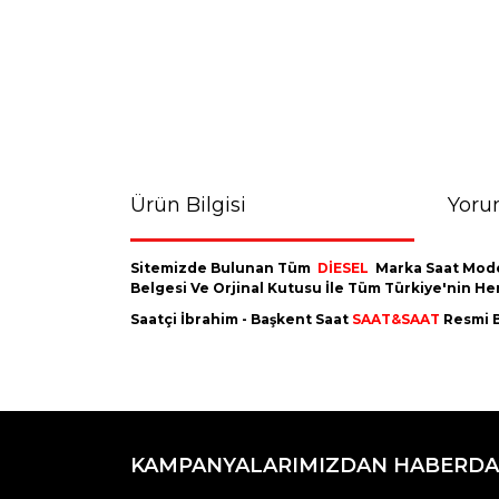
Ürün Bilgisi
Yoru
Sitemizde Bulunan Tüm
DİESEL
Marka Saat Mode
Belgesi Ve Orjinal Kutusu İle Tüm Türkiye'nin H
Saatçi İbrahim - Başkent Saat
SAAT&SAAT
Resmi B
Bu ürünün fiyat bilgisi, resim, ürün açıklamaların
Görüş ve önerileriniz için teşekkür ederiz.
KAMPANYALARIMIZDAN HABERDA
Ürün resmi kalitesiz, bozuk veya görüntülenemiyo
Ürün açıklamasında eksik bilgiler bulunuyor.