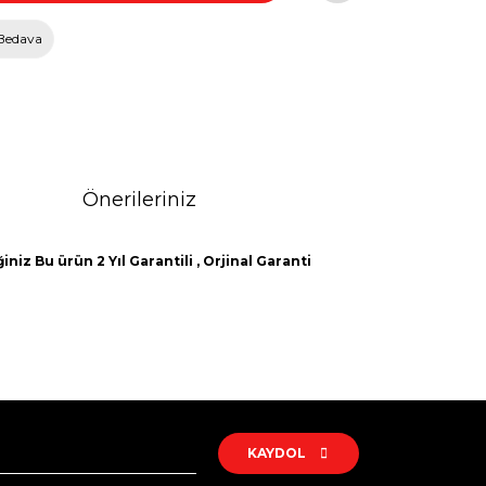
Bedava
Önerileriniz
niz Bu ürün 2 Yıl Garantili , Orjinal Garanti
rak tarafımıza iletebilirsiniz.
KAYDOL