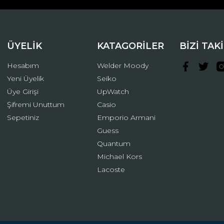
ÜYELİK
KATAGORİLER
BİZİ TAK
Hesabım
Welder Moody
Yeni Üyelik
Seiko
Üye Girişi
UpWatch
Şifremi Unuttum
Casio
Gönder
Sepetiniz
Emporio Armani
Guess
Quantum
Michael Kors
Lacoste