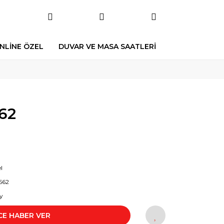
NLİNE ÖZEL
DUVAR VE MASA SAATLERİ
62
l
562
y
CE HABER VER