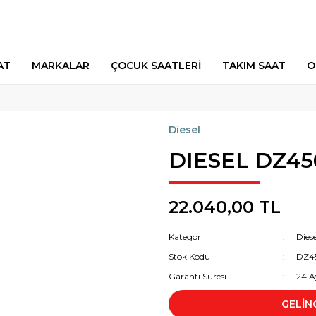
AT
MARKALAR
ÇOCUK SAATLERİ
TAKIM SAAT
O
Diesel
DIESEL DZ45
22.040,00 TL
Kategori
Diese
Stok Kodu
DZ4
Garanti Süresi
24 A
GELİN