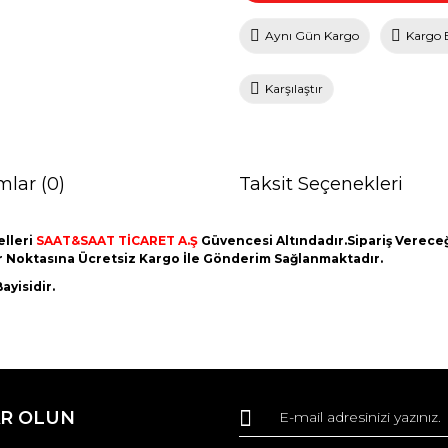
Aynı Gün Kargo
Kargo 
Karşılaştır
mlar (0)
Taksit Seçenekleri
lleri
SAAT&SAAT TİCARET A.Ş
Güvencesi Altındadır.Sipariş Vereceği
er Noktasına Ücretsiz Kargo İle Gönderim Sağlanmaktadır.
ayisidir.
da ve diğer konularda yetersiz gördüğünüz noktaları öneri formunu kullana
Bu ürüne ilk yorumu siz yapın!
R OLUN
r.
Yorum Yaz