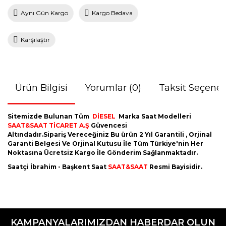
Aynı Gün Kargo
Kargo Bedava
Karşılaştır
Ürün Bilgisi
Yorumlar (0)
Taksit Seçenek
Sitemizde Bulunan Tüm
DİESEL
Marka Saat Modelleri
SAAT&SAAT TİCARET A.Ş
Güvencesi
Altındadır.Sipariş Vereceğiniz Bu ürün 2 Yıl Garantili , Orjinal
Garanti Belgesi Ve Orjinal Kutusu İle Tüm Türkiye'nin Her
Noktasına Ücretsiz Kargo İle Gönderim Sağlanmaktadır.
Saatçi İbrahim - Başkent Saat
SAAT&SAAT
Resmi Bayisidir.
Bu ürünün fiyat bilgisi, resim, ürün açıklamalarında ve diğer
konularda yetersiz gördüğünüz noktaları öneri formunu
Bu ürüne ilk yorumu siz yapın!
kullanarak tarafımıza iletebilirsiniz.
KAMPANYALARIMIZDAN HABERDAR OLUN