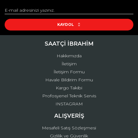
Görüş ve önerileriniz için teşekkür ederiz.
Yorum Yaz
Ürün resmi kalitesiz, bozuk veya görüntülenemiyor.
Ürün açıklamasında eksik bilgiler bulunuyor.
KAYDOL
Ürün bilgilerinde hatalar bulunuyor.
Ürün fiyatı diğer sitelerden daha pahalı.
SAATÇİ İBRAHİM
Bu ürüne benzer farklı alternatifler olmalı.
Hakkımızda
İletişim
İletişim Formu
Havale Bildirim Formu
Kargo Takibi
Gönder
Profosyenel Teknik Servis
INSTAGRAM
ALIŞVERİŞ
Mesafeli Satış Sözleşmesi
Gizlilik ve Güvenlik