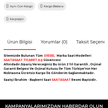
Aynı Gün Kargo
Kargo Bedava
Karşılaştır
Ürün Bilgisi
Yorumlar (0)
Taksit Seçenek
Sitemizde Bulunan Tüm
DİESEL
Marka Saat Modelleri
SAAT&SAAT TİCARET A.Ş
Güvencesi
Altındadır.Sipariş Vereceğiniz Bu ürün 2 Yıl Garantili , Orjinal
Garanti Belgesi Ve Orjinal Kutusu İle Tüm Türkiye'nin Her
Noktasına Ücretsiz Kargo İle Gönderim Sağlanmaktadır.
Saatçi İbrahim - Başkent Saat
SAAT&SAAT
Resmi Bayisidir.
Bu ürünün fiyat bilgisi, resim, ürün açıklamalarında ve diğer
konularda yetersiz gördüğünüz noktaları öneri formunu
Bu ürüne ilk yorumu siz yapın!
kullanarak tarafımıza iletebilirsiniz.
KAMPANYALARIMIZDAN HABERDAR OLUN