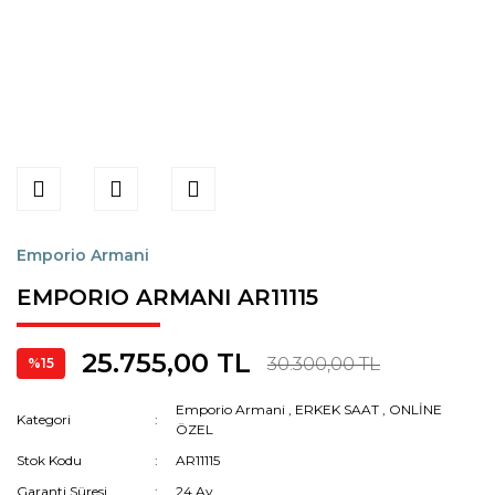
Emporio Armani
EMPORIO ARMANI AR11115
25.755,00 TL
30.300,00 TL
%15
Emporio Armani
,
ERKEK SAAT
,
ONLİNE
Kategori
ÖZEL
Stok Kodu
AR11115
Garanti Süresi
24 Ay