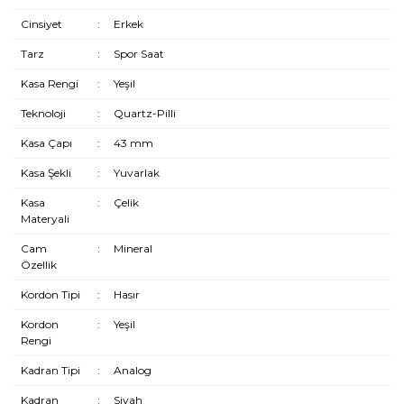
Cinsiyet
:
Erkek
Tarz
:
Spor Saat
Kasa Rengi
:
Yeşil
Teknoloji
:
Quartz-Pilli
Kasa Çapı
:
43 mm
Kasa Şekli
:
Yuvarlak
Kasa
:
Çelik
Materyali
Cam
:
Mineral
Özellik
Kordon Tipi
:
Hasır
Kordon
:
Yeşil
Rengi
Kadran Tipi
:
Analog
Kadran
:
Siyah