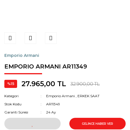
Emporio Armani
EMPORIO ARMANI AR11349
27.965,00 TL
32.900,00 TL
%15
Kategori
Emporio Armani
,
ERKEK SAAT
Stok Kodu
AR11349
Garanti Süresi
24 Ay
GELİNCE HABER VER