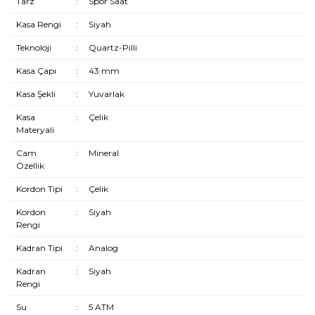
Tarz
:
Spor Saat
Kasa Rengi
:
Siyah
Teknoloji
:
Quartz-Pilli
Kasa Çapı
:
43 mm
Kasa Şekli
:
Yuvarlak
Kasa
:
Çelik
Materyali
Cam
:
Mineral
Özellik
Kordon Tipi
:
Çelik
Kordon
:
Siyah
Rengi
Kadran Tipi
:
Analog
Kadran
:
Siyah
Rengi
Su
:
5 ATM