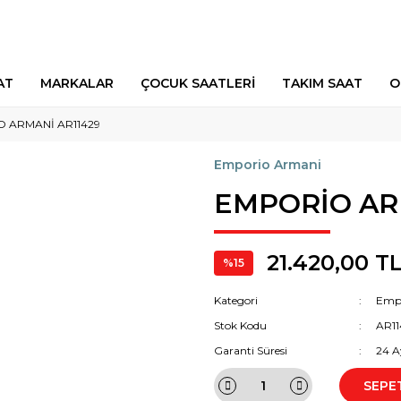
AT
MARKALAR
ÇOCUK SAATLERİ
TAKIM SAAT
O
 ARMANİ AR11429
Emporio Armani
EMPORİO AR
21.420,00 T
%15
Kategori
Emp
Stok Kodu
AR11
Garanti Süresi
24 A
SEPE