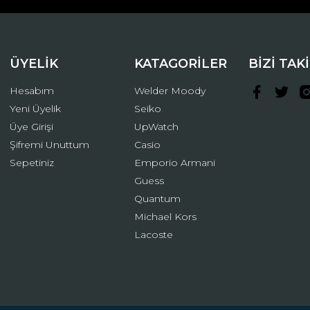
ÜYELİK
KATAGORİLER
BİZİ TAK
Hesabım
Welder Moody
Yeni Üyelik
Seiko
Üye Girişi
UpWatch
Şifremi Unuttum
Casio
Gönder
Sepetiniz
Emporio Armani
Guess
Quantum
Michael Kors
Lacoste