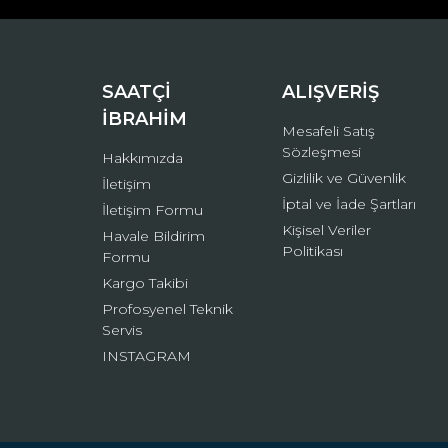
Ürün bilgilerinde hatalar bulunuyor.
Ürün fiyatı diğer sitelerden daha pahalı.
Bu ürüne benzer farklı alternatifler olmalı.
SAATÇİ
ALIŞVERİŞ
İBRAHİM
Mesafeli Satış
Sözleşmesi
Hakkımızda
Gizlilik ve Güvenlik
İletişim
İptal ve İade Şartları
İletişim Formu
Kişisel Veriler
Havale Bildirim
Politikası
Formu
Kargo Takibi
Profosyenel Teknik
Servis
INSTAGRAM