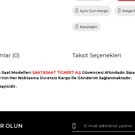
Aynı Gün Kargo
Kargo 
Karşılaştır
mlar (0)
Taksit Seçenekleri
 Saat Modelleri
SAAT&SAAT TİCARET A.Ş
Güvencesi Altındadır.Sipari
ye'nin Her Noktasına Ücretsiz Kargo İle Gönderim Sağlanmaktadır.
ayisidir.
da ve diğer konularda yetersiz gördüğünüz noktaları öneri formunu kullana
Bu ürüne ilk yorumu siz yapın!
R OLUN
r.
Yorum Yaz