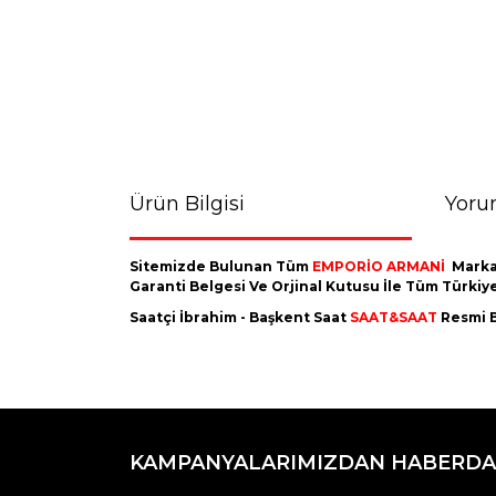
Ürün Bilgisi
Yoru
Sitemizde Bulunan Tüm
EMPORİO ARMANİ
Marka
Garanti Belgesi Ve Orjinal Kutusu İle Tüm Türki
Saatçi İbrahim - Başkent Saat
SAAT&SAAT
Resmi B
Bu ürünün fiyat bilgisi, resim, ürün açıklamaların
Görüş ve önerileriniz için teşekkür ederiz.
KAMPANYALARIMIZDAN HABERDA
Ürün resmi kalitesiz, bozuk veya görüntülenemiyo
Ürün açıklamasında eksik bilgiler bulunuyor.