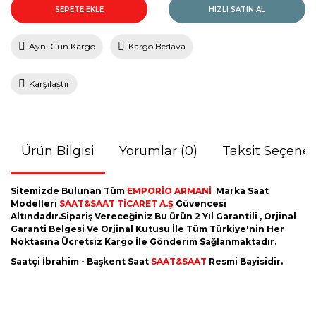
SEPETE EKLE
HIZLI SATIN AL
Aynı Gün Kargo
Kargo Bedava
Karşılaştır
Ürün Bilgisi
Yorumlar (0)
Taksit Seçenek
Sitemizde Bulunan Tüm
EMPORİO ARMANİ
Marka Saat
Modelleri
SAAT&SAAT TİCARET A.Ş
Güvencesi
Altındadır.Sipariş Vereceğiniz Bu ürün 2 Yıl Garantili , Orjinal
Garanti Belgesi Ve Orjinal Kutusu İle Tüm Türkiye'nin Her
Noktasına Ücretsiz Kargo İle Gönderim Sağlanmaktadır.
Saatçi İbrahim - Başkent Saat
SAAT&SAAT
Resmi Bayisidir.
Bu ürünün fiyat bilgisi, resim, ürün açıklamalarında ve diğer