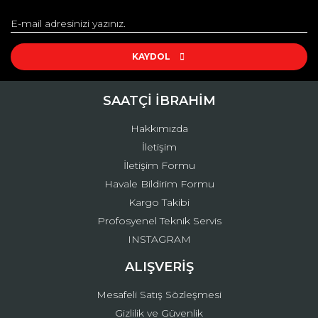
Görüş ve önerileriniz için teşekkür ederiz.
Yorum Yaz
Ürün resmi kalitesiz, bozuk veya görüntülenemiyor.
Ürün açıklamasında eksik bilgiler bulunuyor.
KAYDOL
Ürün bilgilerinde hatalar bulunuyor.
Ürün fiyatı diğer sitelerden daha pahalı.
SAATÇİ İBRAHİM
Bu ürüne benzer farklı alternatifler olmalı.
Hakkımızda
İletişim
İletişim Formu
Havale Bildirim Formu
Kargo Takibi
Gönder
Profosyenel Teknik Servis
INSTAGRAM
ALIŞVERİŞ
Mesafeli Satış Sözleşmesi
Gizlilik ve Güvenlik