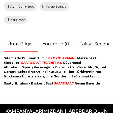
Aynı Gün Kargo
Kargo Bedava
Karşılaştır
Ürün Bilgisi
Yorumlar (0)
Taksit Seçenek
Sitemizde Bulunan Tüm
EMPORİO ARMANİ
Marka Saat
Modelleri
SAAT&SAAT TİCARET A.Ş
Güvencesi
Altındadır.Sipariş Vereceğiniz Bu ürün 2 Yıl Garantili , Orjinal
Garanti Belgesi Ve Orjinal Kutusu İle Tüm Türkiye'nin Her
Noktasına Ücretsiz Kargo İle Gönderim Sağlanmaktadır.
Saatçi İbrahim - Başkent Saat
SAAT&SAAT
Resmi Bayisidir.
Bu ürünün fiyat bilgisi, resim, ürün açıklamalarında ve diğer
konularda yetersiz gördüğünüz noktaları öneri formunu
Bu ürüne ilk yorumu siz yapın!
kullanarak tarafımıza iletebilirsiniz.
KAMPANYALARIMIZDAN HABERDAR OLUN