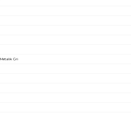
i
Metalik Gri