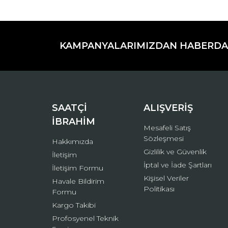
Bu ürünün fiyat bilgisi, resim, ürün açıklamaların
Görüş ve önerileriniz için teşekkür ederiz.
KAMPANYALARIMIZDAN HABERDA
Ürün resmi kalitesiz, bozuk veya görüntülenemiyo
Ürün açıklamasında eksik bilgiler bulunuyor.
Ürün bilgilerinde hatalar bulunuyor.
Ürün fiyatı diğer sitelerden daha pahalı.
Bu ürüne benzer farklı alternatifler olmalı.
SAATÇİ
ALIŞVERİŞ
İBRAHİM
Mesafeli Satış
Sözleşmesi
Hakkımızda
Gizlilik ve Güvenlik
İletişim
İptal ve İade Şartları
İletişim Formu
Kişisel Veriler
Havale Bildirim
Politikası
Formu
Kargo Takibi
Profosyenel Teknik