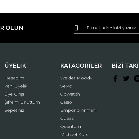
da ve diğer konularda yetersiz gördüğünüz noktaları öneri formunu kullana
Bu ürüne ilk yorumu siz yapın!
R OLUN
r.
Yorum Yaz
ÜYELİK
KATAGORİLER
BİZİ TAK
Hesabım
Welder Moody
Yeni Üyelik
Seiko
Üye Girişi
UpWatch
Şifremi Unuttum
Casio
Gönder
Sepetiniz
Emporio Armani
Guess
Quantum
Michael Kors