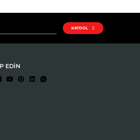
rak tarafımıza iletebilirsiniz.
KAYDOL
İP EDİN