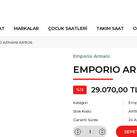
AT
MARKALAR
ÇOCUK SAATLERİ
TAKIM SAAT
O
 ARMANI AR1926
Emporio Armani
EMPORIO AR
29.070,00 T
%15
Kategori
Emp
Stok Kodu
AR1
Garanti Süresi
24 A
SEPE