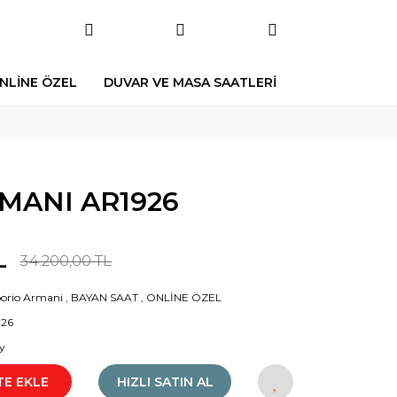
NLİNE ÖZEL
DUVAR VE MASA SAATLERİ
MANI AR1926
L
34.200,00 TL
orio Armani
,
BAYAN SAAT
,
ONLİNE ÖZEL
926
y
TE EKLE
HIZLI SATIN AL