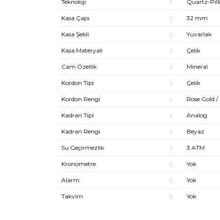
Teknoloji
:
Quartz-Pill
Kasa Çapı
:
32 mm
Kasa Şekli
:
Yuvarlak
Kasa Materyali
:
Çelik
Cam Özellik
:
Mineral
Kordon Tipi
:
Çelik
Kordon Rengi
:
Rose Gold / 
Kadran Tipi
:
Analog
Kadran Rengi
:
Beyaz
Su Geçirmezlik
:
3 ATM
Kronometre
:
Yok
Alarm
:
Yok
Takvim
:
Yok