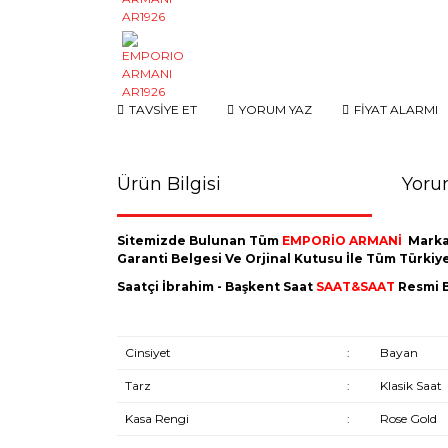
TAVSİYE ET
YORUM YAZ
FİYAT ALARMI
Ürün Bilgisi
Yoru
Sitemizde Bulunan Tüm
EMPORİO ARMANİ
Marka
Garanti Belgesi Ve Orjinal Kutusu İle Tüm Türki
Saatçi İbrahim - Başkent Saat
SAAT&SAAT
Resmi B
Cinsiyet
:
Bayan
Tarz
:
Klasik Saat
Kasa Rengi
:
Rose Gold