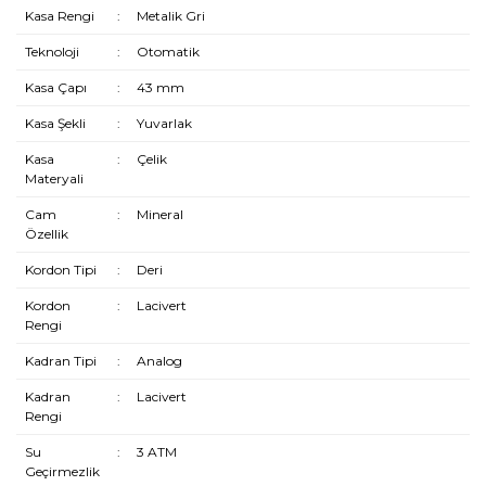
Kasa Rengi
:
Metalik Gri
Teknoloji
:
Otomatik
Kasa Çapı
:
43 mm
Kasa Şekli
:
Yuvarlak
Kasa
:
Çelik
Materyali
Cam
:
Mineral
Özellik
Kordon Tipi
:
Deri
Kordon
:
Lacivert
Rengi
Kadran Tipi
:
Analog
Kadran
:
Lacivert
Rengi
Su
:
3 ATM
Geçirmezlik