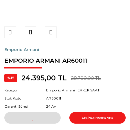
Emporio Armani
EMPORIO ARMANI AR60011
24.395,00 TL
28.700,00 TL
%15
Kategori
Emporio Armani
,
ERKEK SAAT
Stok Kodu
AR60011
Garanti Süresi
24 Ay
GELİNCE HABER VER