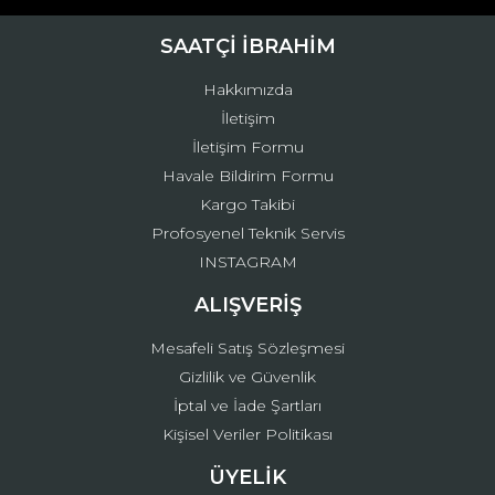
Ürün bilgilerinde hatalar bulunuyor.
Wainer
Ürün fiyatı diğer sitelerden daha pahalı.
SAATÇİ İBRAHİM
Welder Moody
Bu ürüne benzer farklı alternatifler olmalı.
Hakkımızda
Welder The Bold Watch
İletişim
Wesse
İletişim Formu
Havale Bildirim Formu
Milano X Change
Kargo Takibi
Gönder
Profosyenel Teknik Servis
INSTAGRAM
ALIŞVERİŞ
Mesafeli Satış Sözleşmesi
Gizlilik ve Güvenlik
İptal ve İade Şartları
Kişisel Veriler Politikası
ÜYELİK