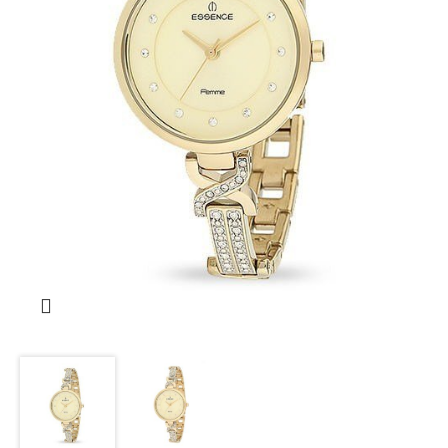
Dunlop
Emporio Armani
Escape
Esprit
Essence
Fossil
Grand Romanson
Guess
Guess Collection
Hislon
Jacques Philippe