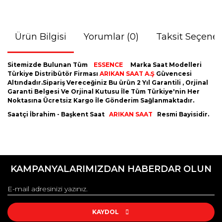
Reebok
Romanson
Ürün Bilgisi
Yorumlar (0)
Taksit Seçenek
Santa Barbara Polo
Sitemizde Bulunan Tüm
ESSENCE
Marka Saat Modelleri
Seiko
Türkiye Distribütör Firması
ARIKAN SAAT A.Ş
Güvencesi
Altındadır.Sipariş Vereceğiniz Bu ürün 2 Yıl Garantili , Orjinal
Seiko 5
Garanti Belgesi Ve Orjinal Kutusu İle Tüm Türkiye'nin Her
Noktasına Ücretsiz Kargo İle Gönderim Sağlanmaktadır.
Skagen
Saatçi İbrahim - Başkent Saat
ARIKAN SAAT
Resmi Bayisidir.
Slazenger
Bu ürünün fiyat bilgisi, resim, ürün açıklamalarında ve diğer
Tissot
konularda yetersiz gördüğünüz noktaları öneri formunu
Bu ürüne ilk yorumu siz yapın!
kullanarak tarafımıza iletebilirsiniz.
KAMPANYALARIMIZDAN HABERDAR OLUN
Tommy Hilfiger
Görüş ve önerileriniz için teşekkür ederiz.
U.S. Polo Assn.
Yorum Yaz
Ürün resmi kalitesiz, bozuk veya görüntülenemiyor.
UP! Watch
Ürün açıklamasında eksik bilgiler bulunuyor.
KAYDOL