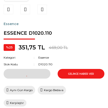
Kenneth Cole
Lacoste
Essence
Lee Cooper
ESSENCE D1020.110
Lorus
Michael Kors
351,75 TL
469,00 TL
%25
Momentus
Kategori
Essence
Nacar
Stok Kodu
D1020.110
Orient
GELİNCE HABER VER
Pierre Cardin
Aynı Gün Kargo
Kargo Bedava
Quantum
Quark
Karşılaştır