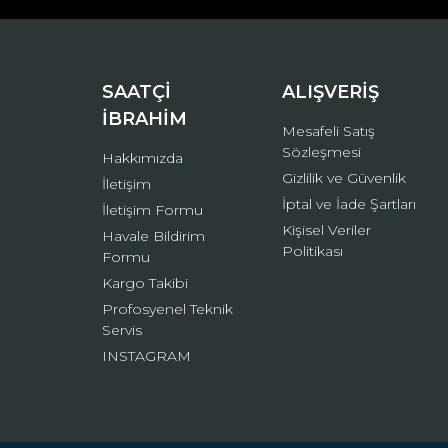
Ürün bilgilerinde hatalar bulunuyor.
Ürün fiyatı diğer sitelerden daha pahalı.
Bu ürüne benzer farklı alternatifler olmalı.
SAATÇİ
ALIŞVERİŞ
İBRAHİM
Mesafeli Satış
Sözleşmesi
Hakkımızda
Gizlilik ve Güvenlik
İletişim
İptal ve İade Şartları
İletişim Formu
Kişisel Veriler
Havale Bildirim
Politikası
Formu
Kargo Takibi
Profosyenel Teknik
Servis
INSTAGRAM