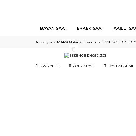
BAYAN SAAT
ERKEK SAAT
AKILLI SA
Anasayfa
MARKALAR
Essence
ESSENCE D695D.3
TAVSİYE ET
YORUM YAZ
FİYAT ALARMI