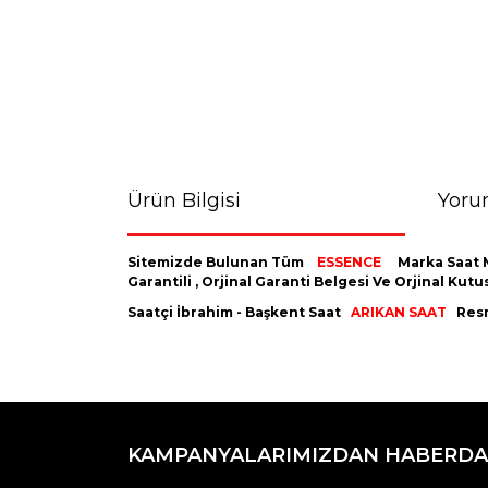
Ürün Bilgisi
Yoru
Sitemizde Bulunan Tüm
ESSENCE
Marka Saat 
Garantili , Orjinal Garanti Belgesi Ve Orjinal K
Saatçi İbrahim - Başkent Saat
ARIKAN SAAT
Resm
Bu ürünün fiyat bilgisi, resim, ürün açıklamaların
Görüş ve önerileriniz için teşekkür ederiz.
KAMPANYALARIMIZDAN HABERDA
Ürün resmi kalitesiz, bozuk veya görüntülenemiyo
Ürün açıklamasında eksik bilgiler bulunuyor.