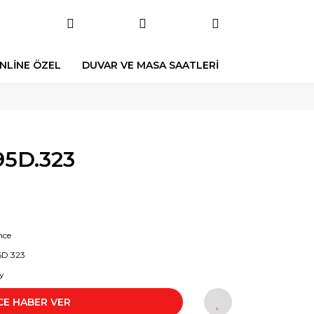
NLİNE ÖZEL
DUVAR VE MASA SAATLERİ
5D.323
nce
5D.323
y
CE HABER VER