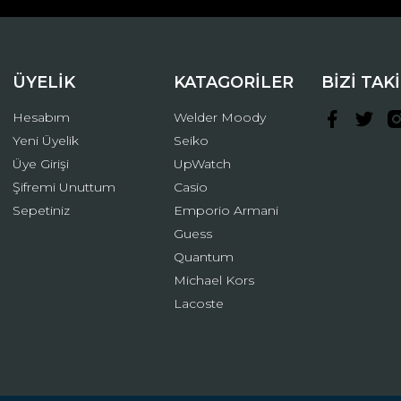
ÜYELİK
KATAGORİLER
BİZİ TAK
Hesabım
Welder Moody
Yeni Üyelik
Seiko
Üye Girişi
UpWatch
Şifremi Unuttum
Casio
Gönder
Sepetiniz
Emporio Armani
Guess
Quantum
Michael Kors
Lacoste