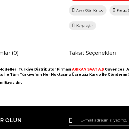
Aynı Gün Kargo
Kargo 
Karşılaştır
mlar (0)
Taksit Seçenekleri
Modelleri Türkiye Distribütör Firması
ARIKAN SAAT A.Ş
Güvencesi Al
utusu İle Tüm Türkiye'nin Her Noktasına Ücretsiz Kargo İle Gönderim
i Bayisidir.
da ve diğer konularda yetersiz gördüğünüz noktaları öneri formunu kullana
Bu ürüne ilk yorumu siz yapın!
R OLUN
r.
Yorum Yaz