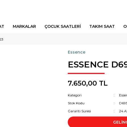
AT
MARKALAR
ÇOCUK SAATLERİ
TAKIM SAAT
O
23
Essence
ESSENCE D69
7.650,00 TL
Kategori
Esse
Stok Kodu
D69
Garanti Süresi
24 A
GELİN