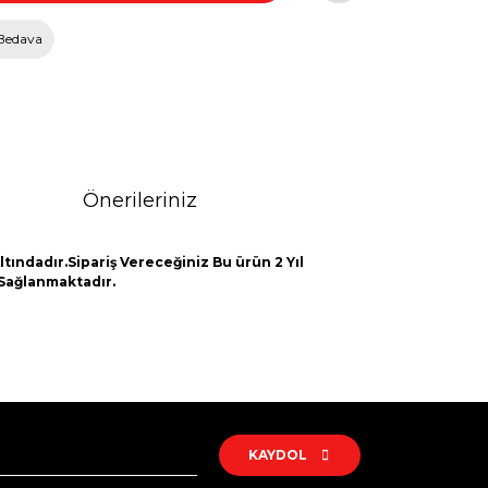
Bedava
Önerileriniz
tındadır.Sipariş Vereceğiniz Bu ürün 2 Yıl
 Sağlanmaktadır.
rak tarafımıza iletebilirsiniz.
KAYDOL