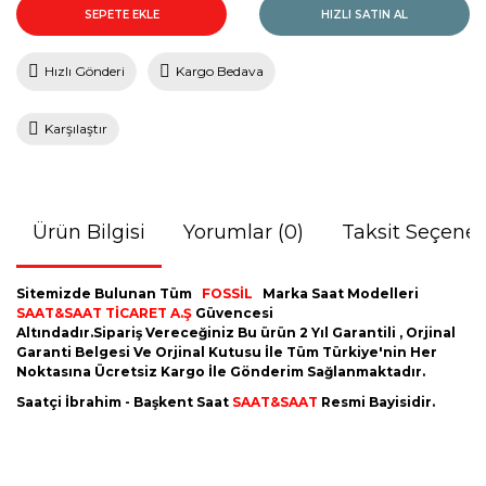
SEPETE EKLE
HIZLI SATIN AL
Hızlı Gönderi
Kargo Bedava
Karşılaştır
Ürün Bilgisi
Yorumlar (0)
Taksit Seçenek
Sitemizde Bulunan Tüm
FOSSİL
Marka Saat Modelleri
SAAT&SAAT TİCARET A.Ş
Güvencesi
Altındadır.Sipariş Vereceğiniz Bu ürün 2 Yıl Garantili , Orjinal
Garanti Belgesi Ve Orjinal Kutusu İle Tüm Türkiye'nin Her
Noktasına Ücretsiz Kargo İle Gönderim Sağlanmaktadır.
Saatçi İbrahim - Başkent Saat
SAAT&SAAT
Resmi Bayisidir.
Bu ürünün fiyat bilgisi, resim, ürün açıklamalarında ve diğer