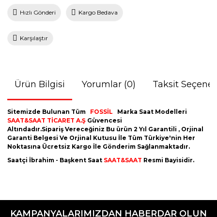
Hızlı Gönderi
Kargo Bedava
Karşılaştır
Ürün Bilgisi
Yorumlar (0)
Taksit Seçenek
Sitemizde Bulunan Tüm
FOSSİL
Marka Saat Modelleri
SAAT&SAAT TİCARET A.Ş
Güvencesi
Altındadır.Sipariş Vereceğiniz Bu ürün 2 Yıl Garantili , Orjinal
Garanti Belgesi Ve Orjinal Kutusu İle Tüm Türkiye'nin Her
Noktasına Ücretsiz Kargo İle Gönderim Sağlanmaktadır.
Saatçi İbrahim - Başkent Saat
SAAT&SAAT
Resmi Bayisidir.
Bu ürünün fiyat bilgisi, resim, ürün açıklamalarında ve diğer
konularda yetersiz gördüğünüz noktaları öneri formunu
Bu ürüne ilk yorumu siz yapın!
kullanarak tarafımıza iletebilirsiniz.
KAMPANYALARIMIZDAN HABERDAR OLUN