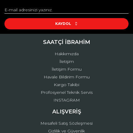
Görüş ve önerileriniz için teşekkür ederiz.
Yorum Yaz
Ürün resmi kalitesiz, bozuk veya görüntülenemiyor.
Ürün açıklamasında eksik bilgiler bulunuyor.
KAYDOL
Ürün bilgilerinde hatalar bulunuyor.
Ürün fiyatı diğer sitelerden daha pahalı.
SAATÇİ İBRAHİM
Bu ürüne benzer farklı alternatifler olmalı.
Hakkımızda
İletişim
İletişim Formu
Havale Bildirim Formu
Kargo Takibi
Gönder
Profosyenel Teknik Servis
INSTAGRAM
ALIŞVERİŞ
Mesafeli Satış Sözleşmesi
Gizlilik ve Güvenlik