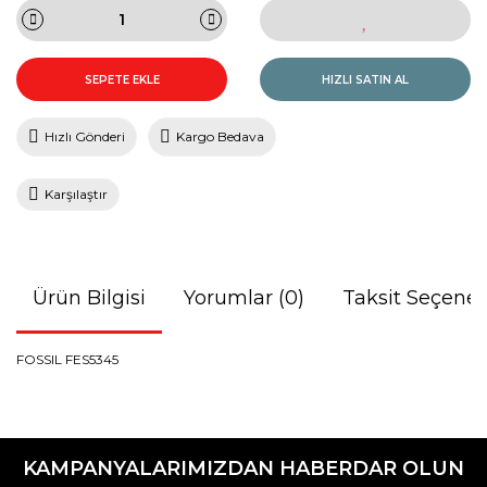
SEPETE EKLE
HIZLI SATIN AL
Hızlı Gönderi
Kargo Bedava
Karşılaştır
Ürün Bilgisi
Yorumlar (0)
Taksit Seçenek
FOSSIL FES5345
Bu ürünün fiyat bilgisi, resim, ürün açıklamalarında ve diğer
konularda yetersiz gördüğünüz noktaları öneri formunu
Bu ürüne ilk yorumu siz yapın!
kullanarak tarafımıza iletebilirsiniz.
KAMPANYALARIMIZDAN HABERDAR OLUN
Görüş ve önerileriniz için teşekkür ederiz.