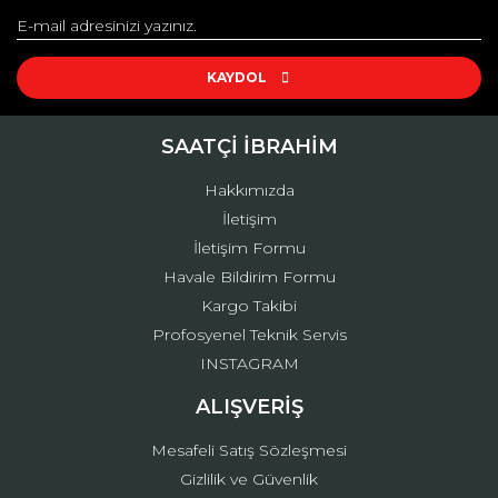
Yorum Yaz
Ürün resmi kalitesiz, bozuk veya görüntülenemiyor.
Ürün açıklamasında eksik bilgiler bulunuyor.
KAYDOL
Ürün bilgilerinde hatalar bulunuyor.
Ürün fiyatı diğer sitelerden daha pahalı.
SAATÇİ İBRAHİM
Bu ürüne benzer farklı alternatifler olmalı.
Hakkımızda
İletişim
İletişim Formu
Havale Bildirim Formu
Kargo Takibi
Gönder
Profosyenel Teknik Servis
INSTAGRAM
ALIŞVERİŞ
Mesafeli Satış Sözleşmesi
Gizlilik ve Güvenlik