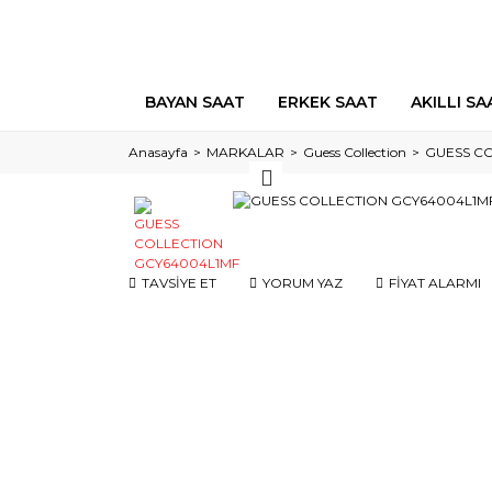
BAYAN SAAT
ERKEK SAAT
AKILLI SA
Anasayfa
MARKALAR
Guess Collection
GUESS C
TAVSİYE ET
YORUM YAZ
FİYAT ALARMI