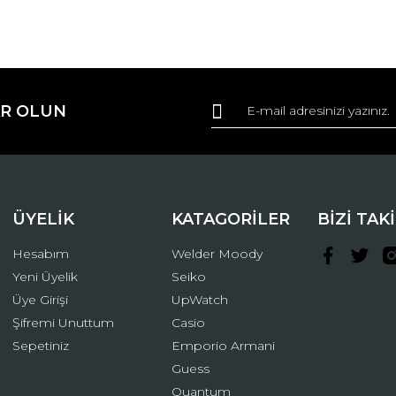
da ve diğer konularda yetersiz gördüğünüz noktaları öneri formunu kullana
Bu ürüne ilk yorumu siz yapın!
R OLUN
r.
Yorum Yaz
ÜYELİK
KATAGORİLER
BİZİ TAK
Hesabım
Welder Moody
Yeni Üyelik
Seiko
Üye Girişi
UpWatch
Şifremi Unuttum
Casio
Gönder
Sepetiniz
Emporio Armani
Guess
Quantum