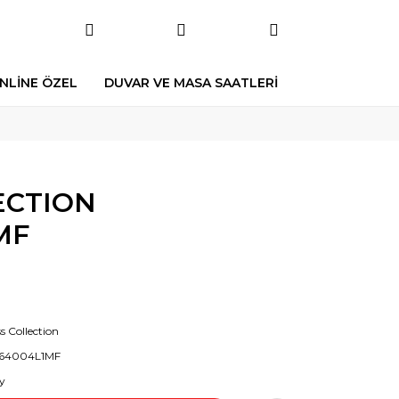
NLİNE ÖZEL
DUVAR VE MASA SAATLERİ
ECTION
MF
s Collection
64004L1MF
y