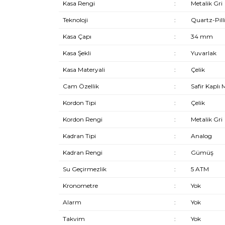
Kasa Rengi
:
Metalik Gri
Teknoloji
:
Quartz-Pill
Kasa Çapı
:
34 mm
Kasa Şekli
:
Yuvarlak
Kasa Materyali
:
Çelik
Cam Özellik
:
Safir Kaplı 
Kordon Tipi
:
Çelik
Kordon Rengi
:
Metalik Gri
Kadran Tipi
:
Analog
Kadran Rengi
:
Gümüş
Su Geçirmezlik
:
5 ATM
Kronometre
:
Yok
Alarm
:
Yok
Takvim
:
Yok