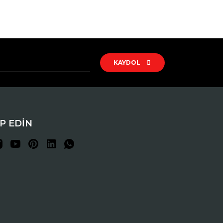
rak tarafımıza iletebilirsiniz.
KAYDOL
İP EDİN