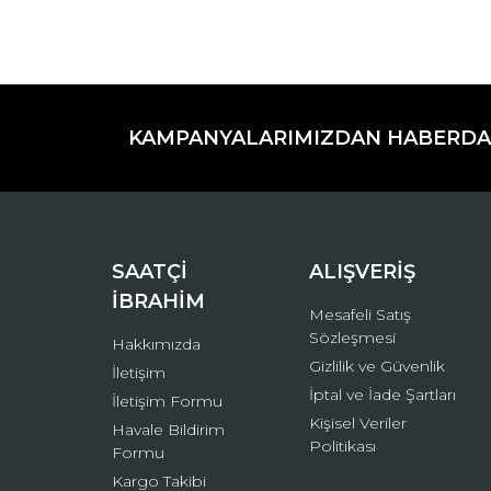
Bu ürünün fiyat bilgisi, resim, ürün açıklamaların
Görüş ve önerileriniz için teşekkür ederiz.
KAMPANYALARIMIZDAN HABERDA
Ürün resmi kalitesiz, bozuk veya görüntülenemiyo
Ürün açıklamasında eksik bilgiler bulunuyor.
Ürün bilgilerinde hatalar bulunuyor.
Ürün fiyatı diğer sitelerden daha pahalı.
Bu ürüne benzer farklı alternatifler olmalı.
SAATÇİ
ALIŞVERİŞ
İBRAHİM
Mesafeli Satış
Sözleşmesi
Hakkımızda
Gizlilik ve Güvenlik
İletişim
İptal ve İade Şartları
İletişim Formu
Kişisel Veriler
Havale Bildirim
Politikası
Formu
Kargo Takibi