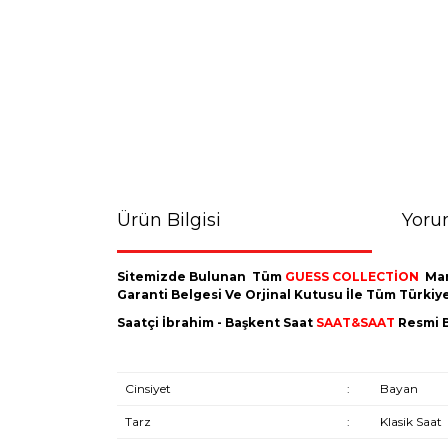
Ürün Bilgisi
Yoru
Sitemizde Bulunan Tüm
GUESS COLLECTİON
Mar
Garanti Belgesi Ve Orjinal Kutusu İle Tüm Türki
Saatçi İbrahim - Başkent Saat
SAAT&SAAT
Resmi B
Cinsiyet
:
Bayan
Tarz
:
Klasik Saat