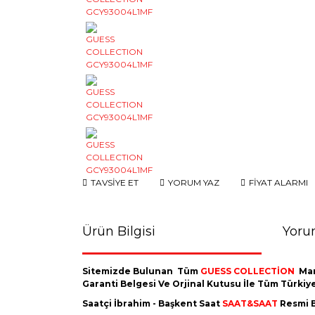
TAVSİYE ET
YORUM YAZ
FİYAT ALARMI
Ürün Bilgisi
Yoru
Sitemizde Bulunan Tüm
GUESS COLLECTİON
Mar
Garanti Belgesi Ve Orjinal Kutusu İle Tüm Türki
Saatçi İbrahim - Başkent Saat
SAAT&SAAT
Resmi B