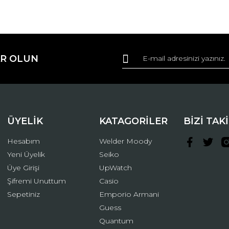
da ve diğer konularda yetersiz gördüğünüz noktaları öneri formunu kullana
Bu ürüne ilk yorumu siz yapın!
R OLUN
r.
Yorum Yaz
ÜYELİK
KATAGORİLER
BİZİ TAK
Hesabım
Welder Moody
Yeni Üyelik
Seiko
Üye Girişi
UpWatch
Şifremi Unuttum
Casio
Gönder
Sepetiniz
Emporio Armani
Guess
Quantum