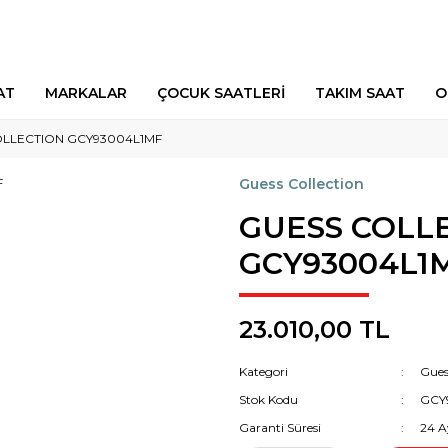
AT
MARKALAR
ÇOCUK SAATLERİ
TAKIM SAAT
O
OLLECTION GCY93004L1MF
Guess Collection
GUESS COLL
GCY93004L1
23.010,00 TL
Kategori
Gues
Stok Kodu
GCY
Garanti Süresi
24 A