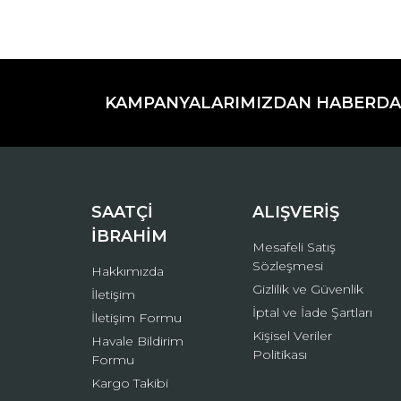
Bu ürünün fiyat bilgisi, resim, ürün açıklamaların
Görüş ve önerileriniz için teşekkür ederiz.
KAMPANYALARIMIZDAN HABERDA
Ürün resmi kalitesiz, bozuk veya görüntülenemiyo
Ürün açıklamasında eksik bilgiler bulunuyor.
Ürün bilgilerinde hatalar bulunuyor.
Ürün fiyatı diğer sitelerden daha pahalı.
Bu ürüne benzer farklı alternatifler olmalı.
SAATÇİ
ALIŞVERİŞ
İBRAHİM
Mesafeli Satış
Sözleşmesi
Hakkımızda
Gizlilik ve Güvenlik
İletişim
İptal ve İade Şartları
İletişim Formu
Kişisel Veriler
Havale Bildirim
Politikası
Formu
Kargo Takibi