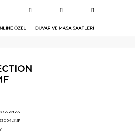
NLİNE ÖZEL
DUVAR VE MASA SAATLERİ
ECTION
MF
s Collection
93004L1MF
y