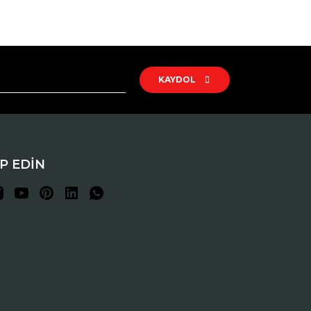
rak tarafımıza iletebilirsiniz.
KAYDOL
İP EDİN