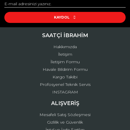
Yorum Yaz
Ürün resmi kalitesiz, bozuk veya görüntülenemiyor.
Ürün açıklamasında eksik bilgiler bulunuyor.
KAYDOL
Ürün bilgilerinde hatalar bulunuyor.
Ürün fiyatı diğer sitelerden daha pahalı.
SAATÇİ İBRAHİM
Bu ürüne benzer farklı alternatifler olmalı.
Hakkımızda
İletişim
İletişim Formu
Havale Bildirim Formu
Kargo Takibi
Gönder
Profosyenel Teknik Servis
INSTAGRAM
ALIŞVERİŞ
Mesafeli Satış Sözleşmesi
Gizlilik ve Güvenlik
İptal ve İade Şartları