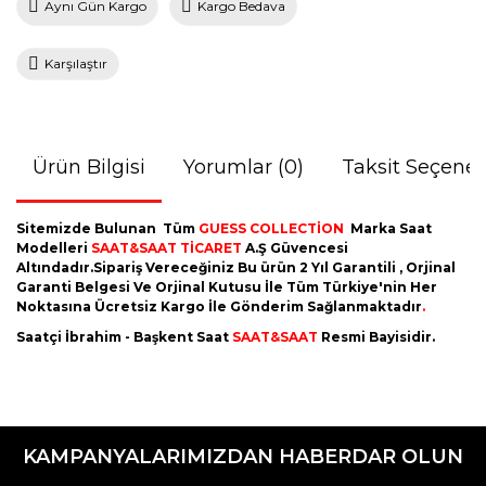
Aynı Gün Kargo
Kargo Bedava
Karşılaştır
Ürün Bilgisi
Yorumlar (0)
Taksit Seçenek
Sitemizde Bulunan Tüm
GUESS COLLECTİON
Marka Saat
Modelleri
SAAT&SAAT TİCARET
A.Ş Güvencesi
Altındadır.Sipariş Vereceğiniz Bu ürün 2 Yıl Garantili , Orjinal
Garanti Belgesi Ve Orjinal Kutusu İle Tüm Türkiye'nin Her
Noktasına Ücretsiz Kargo İle Gönderim Sağlanmaktadır
.
Saatçi İbrahim - Başkent Saat
SAAT&SAAT
Resmi Bayisidir.
Bu ürünün fiyat bilgisi, resim, ürün açıklamalarında ve diğer
konularda yetersiz gördüğünüz noktaları öneri formunu
Bu ürüne ilk yorumu siz yapın!
kullanarak tarafımıza iletebilirsiniz.
KAMPANYALARIMIZDAN HABERDAR OLUN
Görüş ve önerileriniz için teşekkür ederiz.