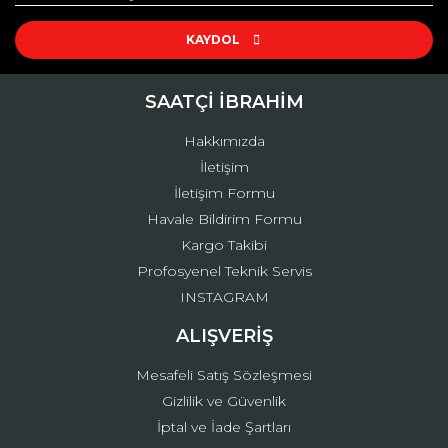
Ürün resmi kalitesiz, bozuk veya görüntülenemiyor.
Ürün açıklamasında eksik bilgiler bulunuyor.
KAYDOL
Ürün bilgilerinde hatalar bulunuyor.
Ürün fiyatı diğer sitelerden daha pahalı.
SAATÇİ İBRAHİM
Bu ürüne benzer farklı alternatifler olmalı.
Hakkımızda
İletişim
İletişim Formu
Havale Bildirim Formu
Kargo Takibi
Gönder
Profosyenel Teknik Servis
INSTAGRAM
ALIŞVERİŞ
Mesafeli Satış Sözleşmesi
Gizlilik ve Güvenlik
İptal ve İade Şartları