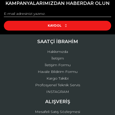
kullanarak tarafımıza iletebilirsiniz.
KAMPANYALARIMIZDAN HABERDAR OLUN
Görüş ve önerileriniz için teşekkür ederiz.
Yorum Yaz
Ürün resmi kalitesiz, bozuk veya görüntülenemiyor.
Ürün açıklamasında eksik bilgiler bulunuyor.
KAYDOL
Ürün bilgilerinde hatalar bulunuyor.
Ürün fiyatı diğer sitelerden daha pahalı.
SAATÇİ İBRAHİM
Bu ürüne benzer farklı alternatifler olmalı.
Hakkımızda
İletişim
İletişim Formu
Havale Bildirim Formu
Kargo Takibi
Gönder
Profosyenel Teknik Servis
INSTAGRAM
ALIŞVERİŞ
Mesafeli Satış Sözleşmesi