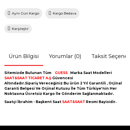
Aynı Gün Kargo
Kargo Bedava
Karşılaştır
Ürün Bilgisi
Yorumlar (0)
Taksit Seçenek
Sitemizde Bulunan Tüm
GUESS
Marka Saat Modelleri
SAAT&SAAT TİCARET A.Ş
Güvencesi
Altındadır.Sipariş Vereceğiniz Bu ürün 2 Yıl Garantili , Orjinal
Garanti Belgesi Ve Orjinal Kutusu İle Tüm Türkiye'nin Her
Noktasına Ücretsiz Kargo İle Gönderim Sağlanmaktadır.
Saatçi İbrahim - Başkent Saat
SAAT&SAAT
Resmi Bayisidir.
Bu ürünün fiyat bilgisi, resim, ürün açıklamalarında ve diğer
konularda yetersiz gördüğünüz noktaları öneri formunu
Bu ürüne ilk yorumu siz yapın!