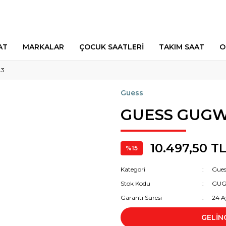
AT
MARKALAR
ÇOCUK SAATLERİ
TAKIM SAAT
O
L3
Guess
GUESS GUGW
10.497,50 T
%15
Kategori
Gues
Stok Kodu
GUG
Garanti Süresi
24 A
GELİN