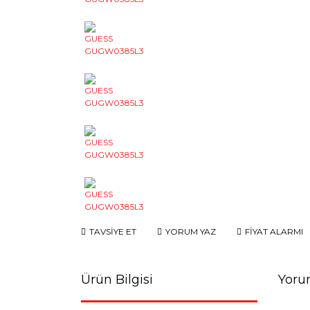
TAVSİYE ET
YORUM YAZ
FİYAT ALARMI
Ürün Bilgisi
Yoru