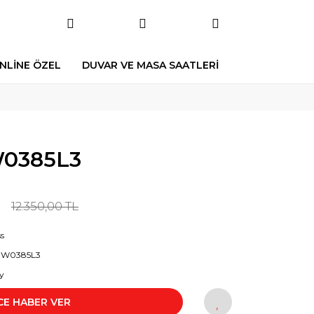
NLİNE ÖZEL
DUVAR VE MASA SAATLERİ
0385L3
L
12.350,00 TL
s
W0385L3
y
CE HABER VER