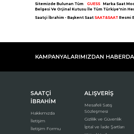
Sitemizde Bulunan Tüm
GUESS
Marka Saat Mod
Belgesi Ve Orjinal Kutusu İle Tüm Türkiye'nin H
Saatçi İbrahim - Başkent Saat
SAAT&SAAT
Resmi B
Bu ürünün fiyat bilgisi, resim, ürün açıklamaların
Görüş ve önerileriniz için teşekkür ederiz.
KAMPANYALARIMIZDAN HABERDA
Ürün resmi kalitesiz, bozuk veya görüntülenemiyo
Ürün açıklamasında eksik bilgiler bulunuyor.
Ürün bilgilerinde hatalar bulunuyor.
Ürün fiyatı diğer sitelerden daha pahalı.
Bu ürüne benzer farklı alternatifler olmalı.
SAATÇİ
ALIŞVERİŞ
İBRAHİM
Mesafeli Satış
Sözleşmesi
Hakkımızda
Gizlilik ve Güvenlik
İletişim
İptal ve İade Şartları
İletişim Formu