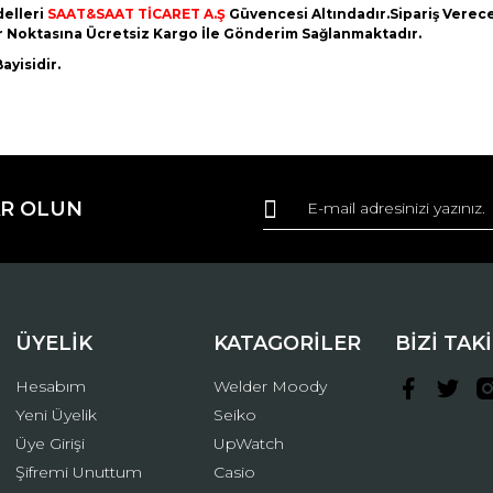
elleri
SAAT&SAAT TİCARET A.Ş
Güvencesi Altındadır.Sipariş Vereceğ
er Noktasına Ücretsiz Kargo İle Gönderim Sağlanmaktadır.
ayisidir.
da ve diğer konularda yetersiz gördüğünüz noktaları öneri formunu kullana
Bu ürüne ilk yorumu siz yapın!
R OLUN
r.
Yorum Yaz
ÜYELİK
KATAGORİLER
BİZİ TAK
Hesabım
Welder Moody
Yeni Üyelik
Seiko
Üye Girişi
UpWatch
Şifremi Unuttum
Casio
Gönder