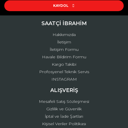
Ürün açıklamasında eksik bilgiler bulunuyor.
KAYDOL
Ürün bilgilerinde hatalar bulunuyor.
Ürün fiyatı diğer sitelerden daha pahalı.
SAATÇİ İBRAHİM
Bu ürüne benzer farklı alternatifler olmalı.
Hakkımızda
İletişim
İletişim Formu
Havale Bildirim Formu
Kargo Takibi
Gönder
Profosyenel Teknik Servis
INSTAGRAM
ALIŞVERİŞ
Mesafeli Satış Sözleşmesi
Gizlilik ve Güvenlik
İptal ve İade Şartları
Kişisel Veriler Politikası