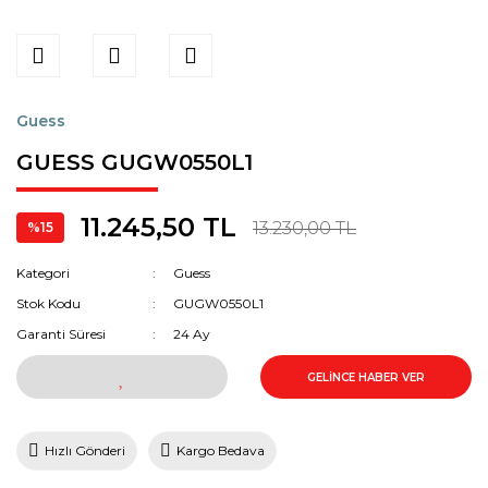
Guess
GUESS GUGW0550L1
11.245,50 TL
13.230,00 TL
%15
Kategori
Guess
Stok Kodu
GUGW0550L1
Garanti Süresi
24 Ay
GELİNCE HABER VER
Hızlı Gönderi
Kargo Bedava