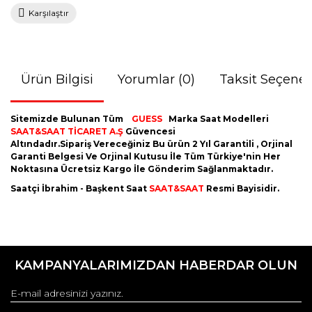
Karşılaştır
Ürün Bilgisi
Yorumlar (0)
Taksit Seçenek
Sitemizde Bulunan Tüm
GUESS
Marka Saat Modelleri
SAAT&SAAT TİCARET A.Ş
Güvencesi
Altındadır.Sipariş Vereceğiniz Bu ürün 2 Yıl Garantili , Orjinal
Garanti Belgesi Ve Orjinal Kutusu İle Tüm Türkiye'nin Her
Noktasına Ücretsiz Kargo İle Gönderim Sağlanmaktadır.
Saatçi İbrahim - Başkent Saat
SAAT&SAAT
Resmi Bayisidir.
Bu ürünün fiyat bilgisi, resim, ürün açıklamalarında ve diğer
konularda yetersiz gördüğünüz noktaları öneri formunu
Bu ürüne ilk yorumu siz yapın!
kullanarak tarafımıza iletebilirsiniz.
KAMPANYALARIMIZDAN HABERDAR OLUN
Görüş ve önerileriniz için teşekkür ederiz.
Yorum Yaz
Ürün resmi kalitesiz, bozuk veya görüntülenemiyor.