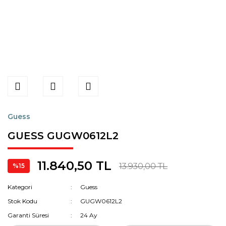
Guess
GUESS GUGW0612L2
11.840,50 TL
13.930,00 TL
%15
Kategori
Guess
Stok Kodu
GUGW0612L2
Garanti Süresi
24 Ay