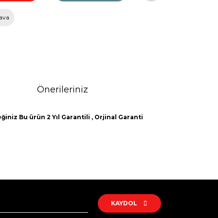
ava
Önerileriniz
iniz Bu ürün 2 Yıl Garantili , Orjinal Garanti
rak tarafımıza iletebilirsiniz.
KAYDOL