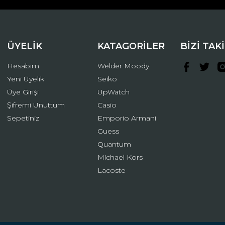
ÜYELİK
KATAGORİLER
BİZİ TAK
Hesabım
Welder Moody
Yeni Üyelik
Seiko
Üye Girişi
UpWatch
Şifremi Unuttum
Casio
Gönder
Sepetiniz
Emporio Armani
Guess
Quantum
Michael Kors
Lacoste