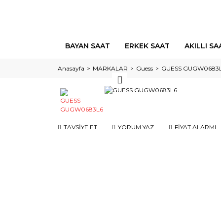
BAYAN SAAT
ERKEK SAAT
AKILLI SA
Anasayfa
MARKALAR
Guess
GUESS GUGW0683
TAVSİYE ET
YORUM YAZ
FİYAT ALARMI