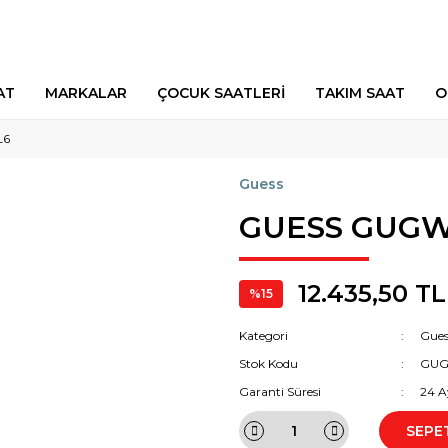
AT
MARKALAR
ÇOCUK SAATLERİ
TAKIM SAAT
O
L6
Guess
GUESS GUGW
12.435,50 TL
%15
Kategori
Gues
Stok Kodu
GUG
Garanti Süresi
24 A
SEPE