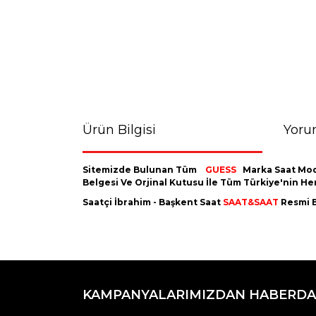
Ürün Bilgisi
Yoru
Sitemizde Bulunan Tüm
GUESS
Marka Saat Mod
Belgesi Ve Orjinal Kutusu İle Tüm Türkiye'nin H
Saatçi İbrahim - Başkent Saat
SAAT&SAAT
Resmi B
Bu ürünün fiyat bilgisi, resim, ürün açıklamaların
Görüş ve önerileriniz için teşekkür ederiz.
KAMPANYALARIMIZDAN HABERDA
Ürün resmi kalitesiz, bozuk veya görüntülenemiyo
Ürün açıklamasında eksik bilgiler bulunuyor.