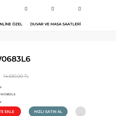
NLİNE ÖZEL
DUVAR VE MASA SAATLERİ
0683L6
14.630,00 TL
s
W0683L6
y
TE EKLE
HIZLI SATIN AL