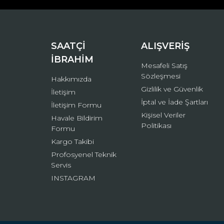
Ürün bilgilerinde hatalar bulunuyor.
Ürün fiyatı diğer sitelerden daha pahalı.
Bu ürüne benzer farklı alternatifler olmalı.
SAATÇİ
ALIŞVERİŞ
İBRAHİM
Mesafeli Satış
Sözleşmesi
Hakkımızda
Gizlilik ve Güvenlik
İletişim
İptal ve İade Şartları
İletişim Formu
Kişisel Veriler
Havale Bildirim
Politikası
Formu
Kargo Takibi
Profosyenel Teknik
Servis
INSTAGRAM