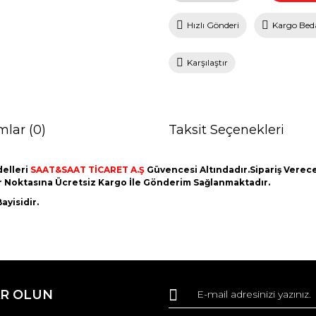
Hızlı Gönderi
Kargo Bed
Karşılaştır
mlar (0)
Taksit Seçenekleri
elleri
SAAT&SAAT TİCARET A.Ş
Güvencesi Altındadır.Sipariş Vereceğ
er Noktasına Ücretsiz Kargo İle Gönderim Sağlanmaktadır.
ayisidir.
da ve diğer konularda yetersiz gördüğünüz noktaları öneri formunu kullana
Bu ürüne ilk yorumu siz yapın!
R OLUN
r.
Yorum Yaz