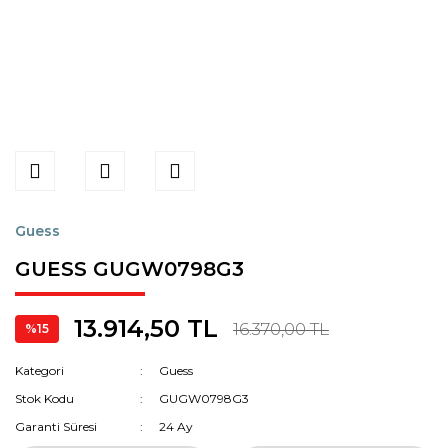
Guess
GUESS GUGW0798G3
13.914,50 TL
16.370,00 TL
%15
Kategori
Guess
Stok Kodu
GUGW0798G3
Garanti Süresi
24 Ay