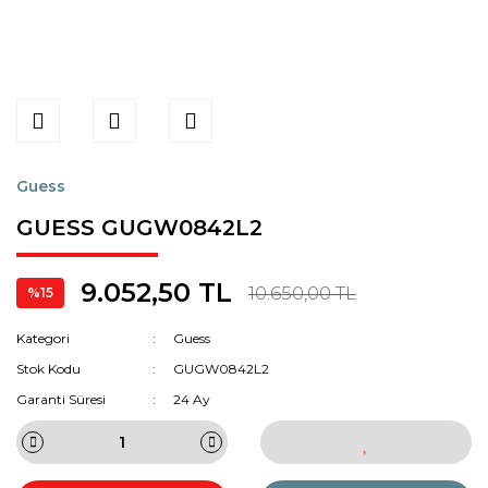
Guess
GUESS GUGW0842L2
9.052,50 TL
10.650,00 TL
%15
Kategori
Guess
Stok Kodu
GUGW0842L2
Garanti Süresi
24 Ay