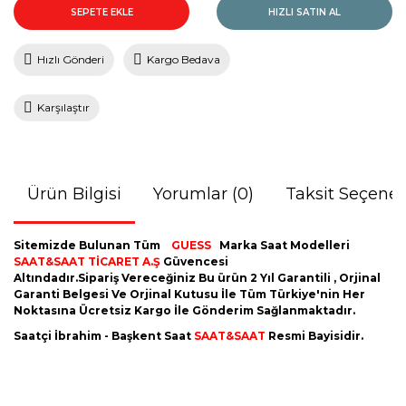
SEPETE EKLE
HIZLI SATIN AL
Hızlı Gönderi
Kargo Bedava
Karşılaştır
Ürün Bilgisi
Yorumlar (0)
Taksit Seçenek
Sitemizde Bulunan Tüm
GUESS
Marka Saat Modelleri
SAAT&SAAT TİCARET A.Ş
Güvencesi
Altındadır.Sipariş Vereceğiniz Bu ürün 2 Yıl Garantili , Orjinal
Garanti Belgesi Ve Orjinal Kutusu İle Tüm Türkiye'nin Her
Noktasına Ücretsiz Kargo İle Gönderim Sağlanmaktadır.
Saatçi İbrahim - Başkent Saat
SAAT&SAAT
Resmi Bayisidir.
Bu ürünün fiyat bilgisi, resim, ürün açıklamalarında ve diğer