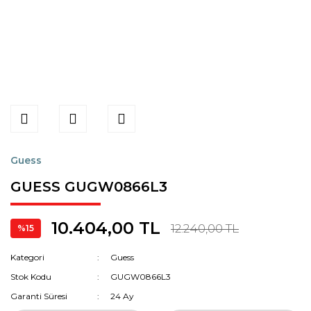
Guess
GUESS GUGW0866L3
10.404,00 TL
12.240,00 TL
%15
Kategori
Guess
Stok Kodu
GUGW0866L3
Garanti Süresi
24 Ay