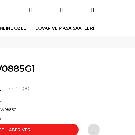
NLİNE ÖZEL
DUVAR VE MASA SAATLERİ
0885G1
L
17.440,00 TL
s
W0885G1
y
CE HABER VER