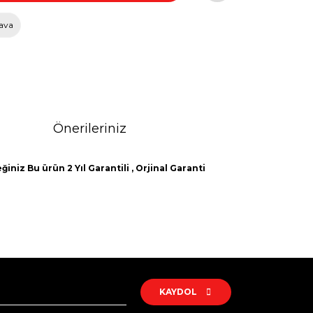
ava
Önerileriniz
iniz Bu ürün 2 Yıl Garantili , Orjinal Garanti
rak tarafımıza iletebilirsiniz.
KAYDOL