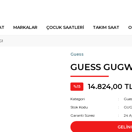
AT
MARKALAR
ÇOCUK SAATLERİ
TAKIM SAAT
O
G1
Guess
GUESS GUGW
14.824,00 T
%15
Kategori
Gues
Stok Kodu
GUG
Garanti Süresi
24 A
GELİN