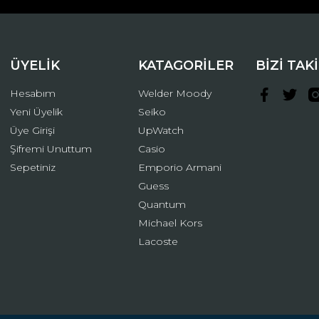
ÜYELİK
KATAGORİLER
BİZİ TAK
Hesabım
Welder Moody
Yeni Üyelik
Seiko
Üye Girişi
UpWatch
Şifremi Unuttum
Casio
Gönder
Sepetiniz
Emporio Armani
Guess
Quantum
Michael Kors
Lacoste