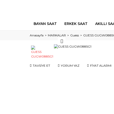
BAYAN SAAT
ERKEK SAAT
AKILLI SA
Anasayfa
MARKALAR
Guess
GUESS GUGW0885
TAVSİYE ET
YORUM YAZ
FİYAT ALARMI