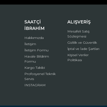
Ürün bilgilerinde hatalar bulunuyor.
Ürün fiyatı diğer sitelerden daha pahalı.
Bu ürüne benzer farklı alternatifler olmalı.
SAATÇİ
ALIŞVERİŞ
İBRAHİM
Mesafeli Satış
Sözleşmesi
Hakkımızda
Gizlilik ve Güvenlik
İletişim
İptal ve İade Şartları
İletişim Formu
Kişisel Veriler
Havale Bildirim
Politikası
Formu
Kargo Takibi
Profosyenel Teknik
Servis
INSTAGRAM