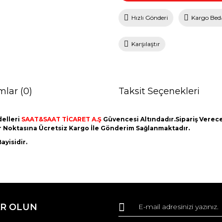
Hızlı Gönderi
Kargo Bed
Karşılaştır
mlar (0)
Taksit Seçenekleri
elleri
SAAT&SAAT TİCARET A.Ş
Güvencesi Altındadır.Sipariş Vereceğ
er Noktasına Ücretsiz Kargo İle Gönderim Sağlanmaktadır.
ayisidir.
da ve diğer konularda yetersiz gördüğünüz noktaları öneri formunu kullana
Bu ürüne ilk yorumu siz yapın!
R OLUN
r.
Yorum Yaz