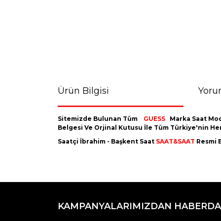
Ürün Bilgisi
Yoru
Sitemizde Bulunan Tüm
GUESS
Marka Saat Mod
Belgesi Ve Orjinal Kutusu İle Tüm Türkiye'nin H
Saatçi İbrahim - Başkent Saat
SAAT&SAAT
Resmi B
Bu ürünün fiyat bilgisi, resim, ürün açıklamaların
Görüş ve önerileriniz için teşekkür ederiz.
KAMPANYALARIMIZDAN HABERDA
Ürün resmi kalitesiz, bozuk veya görüntülenemiyo
Ürün açıklamasında eksik bilgiler bulunuyor.