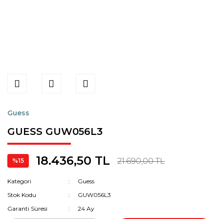
Guess
GUESS GUW056L3
18.436,50 TL
21.690,00 TL
%15
Kategori
Guess
Stok Kodu
GUW056L3
Garanti Süresi
24 Ay