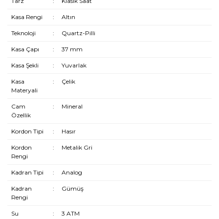
Tarz
:
Klasik Saat
Kasa Rengi
:
Altın
Teknoloji
:
Quartz-Pilli
Kasa Çapı
:
37 mm
Kasa Şekli
:
Yuvarlak
Kasa
:
Çelik
Materyali
Cam
:
Mineral
Özellik
Kordon Tipi
:
Hasır
Kordon
:
Metalik Gri
Rengi
Kadran Tipi
:
Analog
Kadran
:
Gümüş
Rengi
Su
:
3 ATM