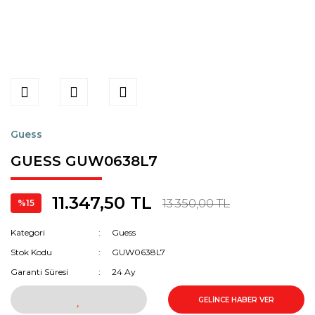
Guess
GUESS GUW0638L7
11.347,50 TL
13.350,00 TL
%15
Kategori
Guess
Stok Kodu
GUW0638L7
Garanti Süresi
24 Ay
GELİNCE HABER VER