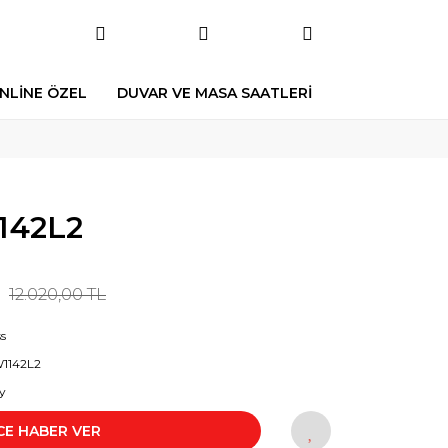
NLİNE ÖZEL
DUVAR VE MASA SAATLERİ
142L2
12.020,00 TL
s
1142L2
y
CE HABER VER