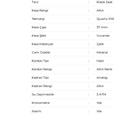
Tarz
:
Klasik Saat
Kasa Rengi
:
Altın
Teknoloji
:
Quartz-Pill
Kasa Çapı
:
37 mm
Kasa Şekli
:
Yuvarlak
Kasa Materyali
:
Çelik
Cam Özellik
:
Mineral
Kordon Tipi
:
Hasır
Kordon Rengi
:
Altın Renk
Kadran Tipi
:
Analog
Kadran Rengi
:
Altın
Su Geçirmezlik
:
3 ATM
Kronometre
:
Yok
Alarm
:
Yok