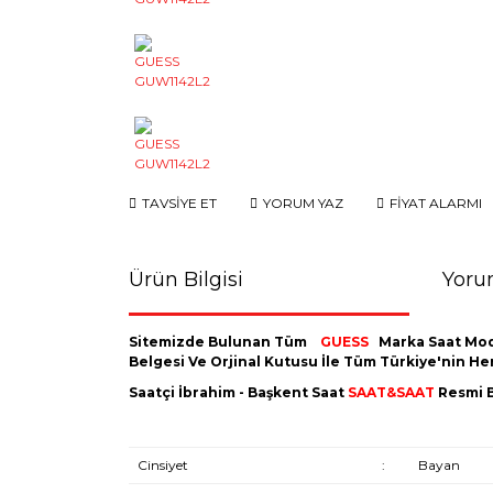
TAVSİYE ET
YORUM YAZ
FİYAT ALARMI
Ürün Bilgisi
Yoru
Sitemizde Bulunan Tüm
GUESS
Marka Saat Mod
Belgesi Ve Orjinal Kutusu İle Tüm Türkiye'nin H
Saatçi İbrahim - Başkent Saat
SAAT&SAAT
Resmi B
Cinsiyet
:
Bayan