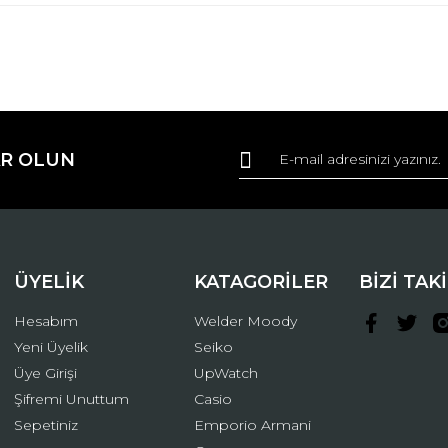
da ve diğer konularda yetersiz gördüğünüz noktaları öneri formunu kullana
Bu ürüne ilk yorumu siz yapın!
R OLUN
r.
Yorum Yaz
ÜYELİK
KATAGORİLER
BİZİ TAK
Hesabım
Welder Moody
Yeni Üyelik
Seiko
Üye Girişi
UpWatch
Şifremi Unuttum
Casio
Gönder
Sepetiniz
Emporio Armani