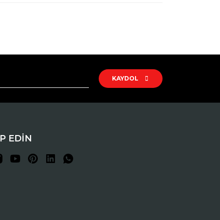
rak tarafımıza iletebilirsiniz.
KAYDOL
İP EDİN