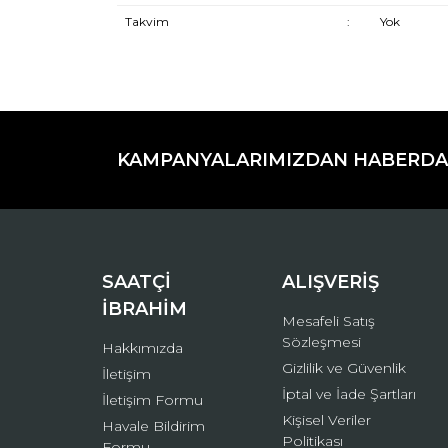
Takvim
:
Yok
Bu ürünün fiyat bilgisi, resim, ürün açıklamaların
Görüş ve önerileriniz için teşekkür ederiz.
KAMPANYALARIMIZDAN HABERDA
Ürün resmi kalitesiz, bozuk veya görüntülenemiyo
Ürün açıklamasında eksik bilgiler bulunuyor.
Ürün bilgilerinde hatalar bulunuyor.
Ürün fiyatı diğer sitelerden daha pahalı.
Bu ürüne benzer farklı alternatifler olmalı.
SAATÇİ
ALIŞVERİŞ
İBRAHİM
Mesafeli Satış
Sözleşmesi
Hakkımızda
Gizlilik ve Güvenlik
İletişim
İptal ve İade Şartları
İletişim Formu
Kişisel Veriler
Havale Bildirim
Politikası
Formu