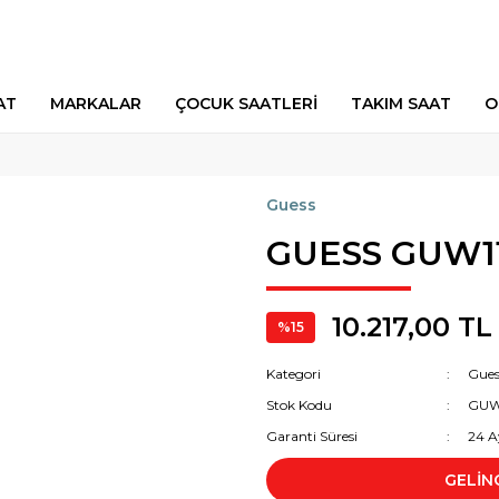
AT
MARKALAR
ÇOCUK SAATLERİ
TAKIM SAAT
O
Guess
GUESS GUW1
10.217,00 TL
%15
Kategori
Gues
Stok Kodu
GUW
Garanti Süresi
24 A
GELİN