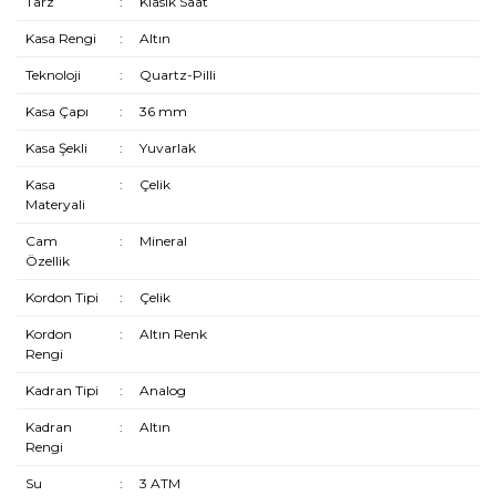
Tarz
:
Klasik Saat
Kasa Rengi
:
Altın
Teknoloji
:
Quartz-Pilli
Kasa Çapı
:
36 mm
Kasa Şekli
:
Yuvarlak
Kasa
:
Çelik
Materyali
Cam
:
Mineral
Özellik
Kordon Tipi
:
Çelik
Kordon
:
Altın Renk
Rengi
Kadran Tipi
:
Analog
Kadran
:
Altın
Rengi
Su
:
3 ATM