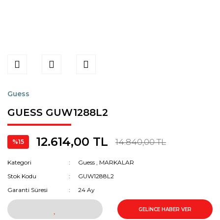
Guess
GUESS GUW1288L2
12.614,00 TL
14.840,00 TL
%15
Kategori
Guess
,
MARKALAR
Stok Kodu
GUW1288L2
Garanti Süresi
24 Ay
GELİNCE HABER VER