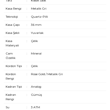
Tarz
:
Klasik Saat
Kasa Rengi
:
Metalik Gri
Teknoloji
:
Quartz-Pilli
Kasa Çapı
:
36 mm
Kasa Şekli
:
Yuvarlak
Kasa
:
Çelik
Materyali
Cam
:
Mineral
Özellik
Kordon Tipi
:
Çelik
Kordon
:
Rose Gold / Metalik Gri
Rengi
Kadran Tipi
:
Analog
Kadran
:
Gümüş
Rengi
Su
:
3 ATM