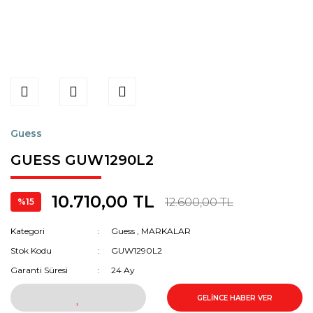
Guess
GUESS GUW1290L2
10.710,00 TL
12.600,00 TL
%15
Kategori
Guess
,
MARKALAR
Stok Kodu
GUW1290L2
Garanti Süresi
24 Ay
GELİNCE HABER VER