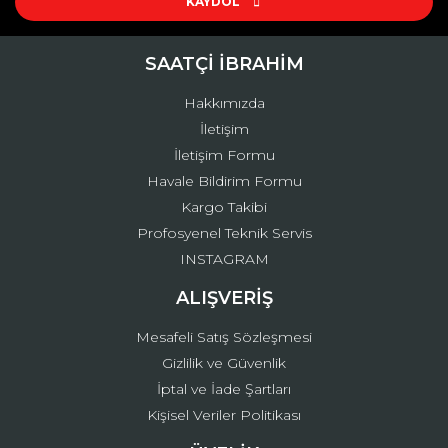
Ürün açıklamasında eksik bilgiler bulunuyor.
KAYDOL
Ürün bilgilerinde hatalar bulunuyor.
Ürün fiyatı diğer sitelerden daha pahalı.
SAATÇİ İBRAHİM
Bu ürüne benzer farklı alternatifler olmalı.
Hakkımızda
İletişim
İletişim Formu
Havale Bildirim Formu
Kargo Takibi
Gönder
Profosyenel Teknik Servis
INSTAGRAM
ALIŞVERİŞ
Mesafeli Satış Sözleşmesi
Gizlilik ve Güvenlik
İptal ve İade Şartları
Kişisel Veriler Politikası