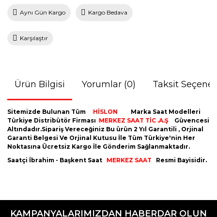
Aynı Gün Kargo
Kargo Bedava
Karşılaştır
Ürün Bilgisi
Yorumlar (0)
Taksit Seçenek
Sitemizde Bulunan Tüm
HİSLON
Marka Saat Modelleri
Türkiye Distribütör Firması
MERKEZ SAAT TİC .A.Ş
Güvencesi
Altındadır.Sipariş Vereceğiniz Bu ürün 2 Yıl Garantili , Orjinal
Garanti Belgesi Ve Orjinal Kutusu İle Tüm Türkiye'nin Her
Noktasına Ücretsiz Kargo İle Gönderim Sağlanmaktadır.
Saatçi İbrahim - Başkent Saat
MERKEZ SAAT
Resmi Bayisidir.
Bu ürünün fiyat bilgisi, resim, ürün açıklamalarında ve diğer
konularda yetersiz gördüğünüz noktaları öneri formunu
Bu ürüne ilk yorumu siz yapın!
kullanarak tarafımıza iletebilirsiniz.
KAMPANYALARIMIZDAN HABERDAR OLUN