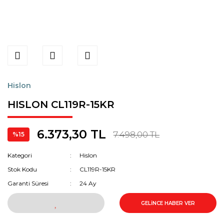
Hislon
HISLON CL119R-15KR
6.373,30 TL
7.498,00 TL
%15
Kategori
Hislon
Stok Kodu
CL119R-15KR
Garanti Süresi
24 Ay
GELİNCE HABER VER