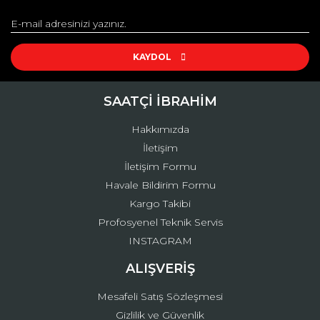
Görüş ve önerileriniz için teşekkür ederiz.
Yorum Yaz
Ürün resmi kalitesiz, bozuk veya görüntülenemiyor.
Ürün açıklamasında eksik bilgiler bulunuyor.
KAYDOL
Ürün bilgilerinde hatalar bulunuyor.
Ürün fiyatı diğer sitelerden daha pahalı.
SAATÇİ İBRAHİM
Bu ürüne benzer farklı alternatifler olmalı.
Hakkımızda
İletişim
İletişim Formu
Havale Bildirim Formu
Kargo Takibi
Gönder
Profosyenel Teknik Servis
INSTAGRAM
ALIŞVERİŞ
Mesafeli Satış Sözleşmesi
Gizlilik ve Güvenlik