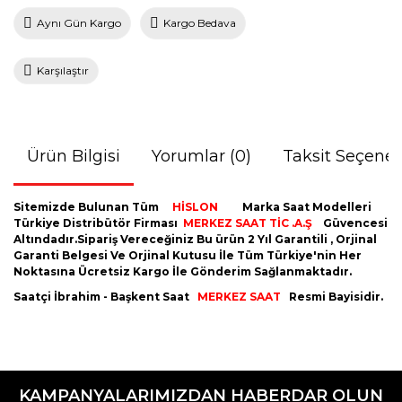
Aynı Gün Kargo
Kargo Bedava
Karşılaştır
Ürün Bilgisi
Yorumlar (0)
Taksit Seçenek
Sitemizde Bulunan Tüm
HİSLON
Marka Saat Modelleri
Türkiye Distribütör Firması
MERKEZ SAAT TİC .A.Ş
Güvencesi
Altındadır.Sipariş Vereceğiniz Bu ürün 2 Yıl Garantili , Orjinal
Garanti Belgesi Ve Orjinal Kutusu İle Tüm Türkiye'nin Her
Noktasına Ücretsiz Kargo İle Gönderim Sağlanmaktadır.
Saatçi İbrahim - Başkent Saat
MERKEZ SAAT
Resmi Bayisidir.
Bu ürünün fiyat bilgisi, resim, ürün açıklamalarında ve diğer
konularda yetersiz gördüğünüz noktaları öneri formunu
Bu ürüne ilk yorumu siz yapın!
kullanarak tarafımıza iletebilirsiniz.
KAMPANYALARIMIZDAN HABERDAR OLUN