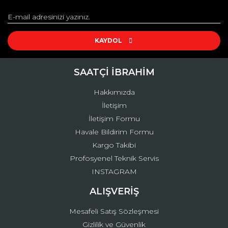
Görüş ve önerileriniz için teşekkür ederiz.
Yorum Yaz
Ürün resmi kalitesiz, bozuk veya görüntülenemiyor.
Ürün açıklamasında eksik bilgiler bulunuyor.
KAYDOL
Ürün bilgilerinde hatalar bulunuyor.
Ürün fiyatı diğer sitelerden daha pahalı.
SAATÇİ İBRAHİM
Bu ürüne benzer farklı alternatifler olmalı.
Hakkımızda
İletişim
İletişim Formu
Havale Bildirim Formu
Kargo Takibi
Gönder
Profosyenel Teknik Servis
INSTAGRAM
ALIŞVERİŞ
Mesafeli Satış Sözleşmesi
Gizlilik ve Güvenlik