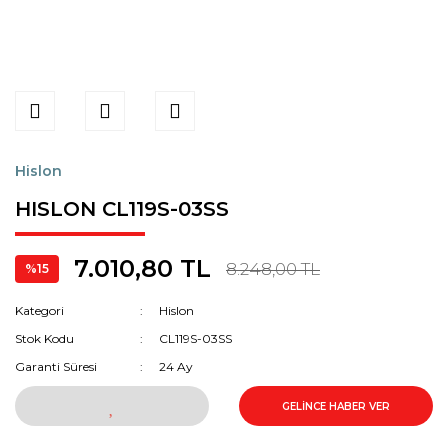
Hislon
HISLON CL119S-03SS
7.010,80 TL
8.248,00 TL
%15
Kategori
Hislon
Stok Kodu
CL119S-03SS
Garanti Süresi
24 Ay
GELİNCE HABER VER