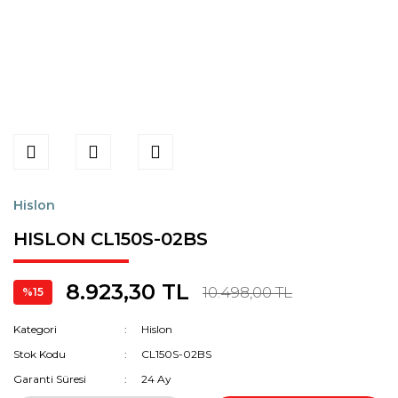
Hislon
HISLON CL150S-02BS
8.923,30 TL
10.498,00 TL
%15
Kategori
Hislon
Stok Kodu
CL150S-02BS
Garanti Süresi
24 Ay