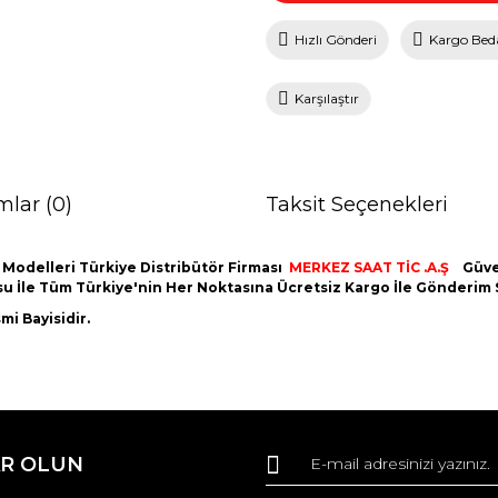
Hızlı Gönderi
Kargo Bed
Karşılaştır
mlar (0)
Taksit Seçenekleri
 Modelleri Türkiye Distribütör Firması
MERKEZ SAAT TİC .A.Ş
Güve
utusu İle Tüm Türkiye'nin Her Noktasına Ücretsiz Kargo İle Gönderim
i Bayisidir.
da ve diğer konularda yetersiz gördüğünüz noktaları öneri formunu kullana
Bu ürüne ilk yorumu siz yapın!
R OLUN
r.
Yorum Yaz