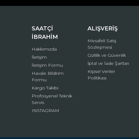
Ürün bilgilerinde hatalar bulunuyor.
Ürün fiyatı diğer sitelerden daha pahalı.
Bu ürüne benzer farklı alternatifler olmalı.
SAATÇİ
ALIŞVERİŞ
İBRAHİM
Mesafeli Satış
Sözleşmesi
Hakkımızda
Gizlilik ve Güvenlik
İletişim
İptal ve İade Şartları
İletişim Formu
Kişisel Veriler
Havale Bildirim
Politikası
Formu
Kargo Takibi
Profosyenel Teknik
Servis
INSTAGRAM