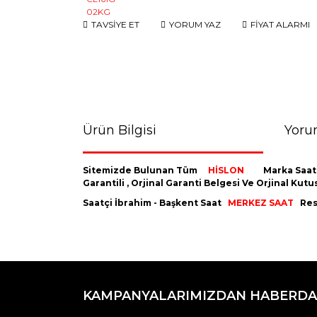
TAVSİYE ET
YORUM YAZ
FİYAT ALARMI
Ürün Bilgisi
Yoru
Sitemizde Bulunan Tüm
HİSLON
Marka Saat
Garantili , Orjinal Garanti Belgesi Ve Orjinal K
Saatçi İbrahim - Başkent Saat
MERKEZ SAAT
Resm
Bu ürünün fiyat bilgisi, resim, ürün açıklamaların
Görüş ve önerileriniz için teşekkür ederiz.
KAMPANYALARIMIZDAN HABERDA
Ürün resmi kalitesiz, bozuk veya görüntülenemiyo
Ürün açıklamasında eksik bilgiler bulunuyor.