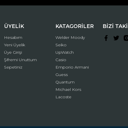
ÜYELİK
KATAGORİLER
BİZİ TAK
Hesabım
Welder Moody
Yeni Üyelik
Seiko
Üye Girişi
UpWatch
Şifremi Unuttum
Casio
Gönder
Sepetiniz
Emporio Armani
Guess
Quantum
Michael Kors
Lacoste