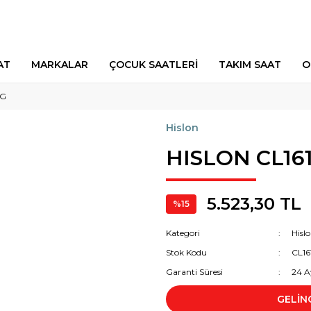
AT
MARKALAR
ÇOCUK SAATLERİ
TAKIM SAAT
O
KG
Hislon
HISLON CL16
5.523,30 TL
%15
Kategori
Hisl
Stok Kodu
CL1
Garanti Süresi
24 A
GELİN