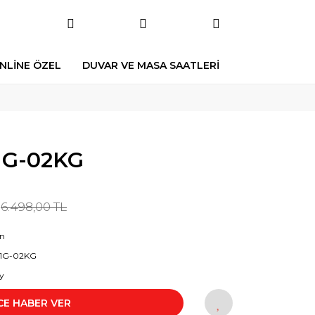
NLİNE ÖZEL
DUVAR VE MASA SAATLERİ
1G-02KG
6.498,00 TL
on
61G-02KG
y
CE HABER VER