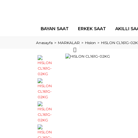
BAYAN SAAT
ERKEK SAAT
AKILLI SA
Anasayfa
MARKALAR
Hislon
HISLON CL161G-02