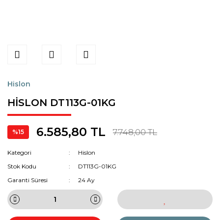
Hislon
HİSLON DT113G-01KG
6.585,80 TL
7.748,00 TL
%15
Kategori
Hislon
Stok Kodu
DT113G-01KG
Garanti Süresi
24 Ay