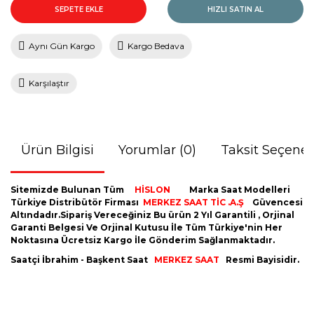
SEPETE EKLE
HIZLI SATIN AL
Aynı Gün Kargo
Kargo Bedava
Karşılaştır
Ürün Bilgisi
Yorumlar (0)
Taksit Seçenek
Sitemizde Bulunan Tüm
HİSLON
Marka Saat Modelleri
Türkiye Distribütör Firması
MERKEZ SAAT TİC .A.Ş
Güvencesi
Altındadır.Sipariş Vereceğiniz Bu ürün 2 Yıl Garantili , Orjinal
Garanti Belgesi Ve Orjinal Kutusu İle Tüm Türkiye'nin Her
Noktasına Ücretsiz Kargo İle Gönderim Sağlanmaktadır.
Saatçi İbrahim - Başkent Saat
MERKEZ SAAT
Resmi Bayisidir.
Bu ürünün fiyat bilgisi, resim, ürün açıklamalarında ve diğer