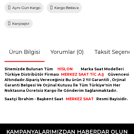
Aynı Gün Kargo
Kargo Bedava
Karşılaştır
Ürün Bilgisi
Yorumlar (0)
Taksit Seçenek
Sitemizde Bulunan Tüm
HİSLON
Marka Saat Modelleri
Türkiye Distribütör Firması
MERKEZ SAAT TİC .A.Ş
Güvencesi
Altındadır.Sipariş Vereceğiniz Bu ürün 2 Yıl Garantili , Orjinal
Garanti Belgesi Ve Orjinal Kutusu İle Tüm Türkiye'nin Her
Noktasına Ücretsiz Kargo İle Gönderim Sağlanmaktadır.
Saatçi İbrahim - Başkent Saat
MERKEZ SAAT
Resmi Bayisidir.
Bu ürünün fiyat bilgisi, resim, ürün açıklamalarında ve diğer
konularda yetersiz gördüğünüz noktaları öneri formunu
Bu ürüne ilk yorumu siz yapın!
kullanarak tarafımıza iletebilirsiniz.
KAMPANYALARIMIZDAN HABERDAR OLUN