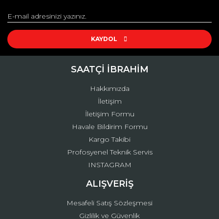
Görüş ve önerileriniz için teşekkür ederiz.
Yorum Yaz
Ürün resmi kalitesiz, bozuk veya görüntülenemiyor.
Ürün açıklamasında eksik bilgiler bulunuyor.
KAYDOL
Ürün bilgilerinde hatalar bulunuyor.
Ürün fiyatı diğer sitelerden daha pahalı.
SAATÇİ İBRAHİM
Bu ürüne benzer farklı alternatifler olmalı.
Hakkımızda
İletişim
İletişim Formu
Havale Bildirim Formu
Kargo Takibi
Gönder
Profosyenel Teknik Servis
INSTAGRAM
ALIŞVERİŞ
Mesafeli Satış Sözleşmesi
Gizlilik ve Güvenlik