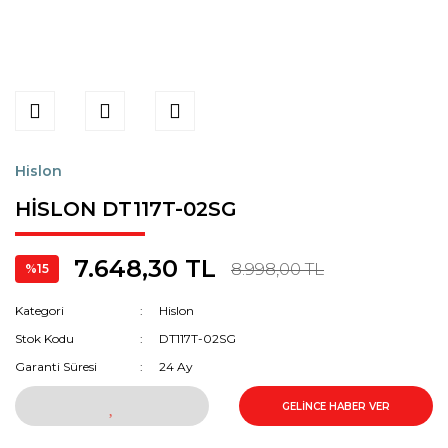
Hislon
HİSLON DT117T-02SG
7.648,30 TL
8.998,00 TL
%15
Kategori
Hislon
Stok Kodu
DT117T-02SG
Garanti Süresi
24 Ay
GELİNCE HABER VER