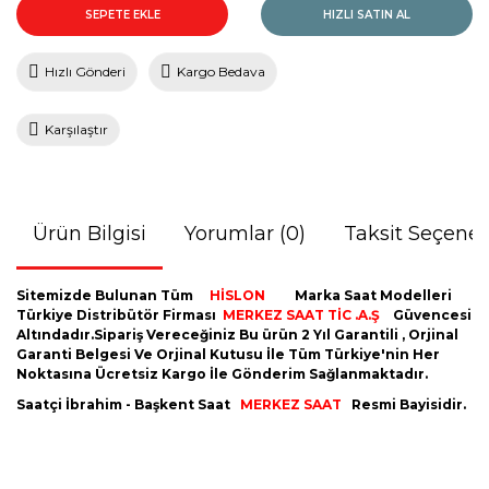
SEPETE EKLE
HIZLI SATIN AL
Hızlı Gönderi
Kargo Bedava
Karşılaştır
Ürün Bilgisi
Yorumlar (0)
Taksit Seçenek
Sitemizde Bulunan Tüm
HİSLON
Marka Saat Modelleri
Türkiye Distribütör Firması
MERKEZ SAAT TİC .A.Ş
Güvencesi
Altındadır.Sipariş Vereceğiniz Bu ürün 2 Yıl Garantili , Orjinal
Garanti Belgesi Ve Orjinal Kutusu İle Tüm Türkiye'nin Her
Noktasına Ücretsiz Kargo İle Gönderim Sağlanmaktadır.
Saatçi İbrahim - Başkent Saat
MERKEZ SAAT
Resmi Bayisidir.
Bu ürünün fiyat bilgisi, resim, ürün açıklamalarında ve diğer