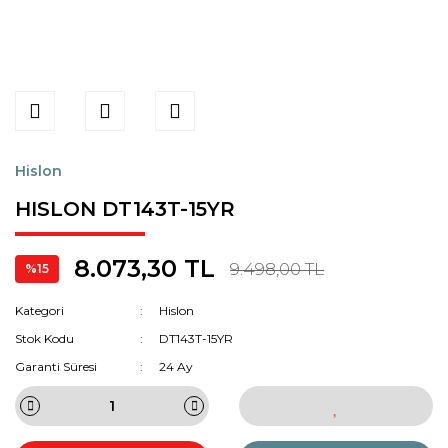
Hislon
HISLON DT143T-15YR
8.073,30 TL
9.498,00 TL
%15
Kategori
Hislon
Stok Kodu
DT143T-15YR
Garanti Süresi
24 Ay