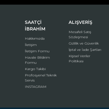
Ürün bilgilerinde hatalar bulunuyor.
Ürün fiyatı diğer sitelerden daha pahalı.
Bu ürüne benzer farklı alternatifler olmalı.
SAATÇİ
ALIŞVERİŞ
İBRAHİM
Mesafeli Satış
Sözleşmesi
Hakkımızda
Gizlilik ve Güvenlik
İletişim
İptal ve İade Şartları
İletişim Formu
Kişisel Veriler
Havale Bildirim
Politikası
Formu
Kargo Takibi
Profosyenel Teknik
Servis
INSTAGRAM