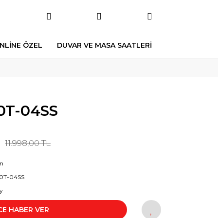
NLİNE ÖZEL
DUVAR VE MASA SAATLERİ
0T-04SS
11.998,00 TL
on
10T-04SS
y
CE HABER VER