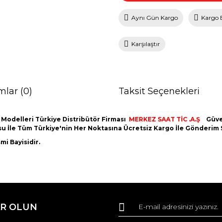
Aynı Gün Kargo
Kargo 
Karşılaştır
mlar (0)
Taksit Seçenekleri
 Modelleri Türkiye Distribütör Firması
MERKEZ SAAT TİC .A.Ş
Güve
utusu İle Tüm Türkiye'nin Her Noktasına Ücretsiz Kargo İle Gönderim
i Bayisidir.
da ve diğer konularda yetersiz gördüğünüz noktaları öneri formunu kullana
Bu ürüne ilk yorumu siz yapın!
R OLUN
r.
Yorum Yaz