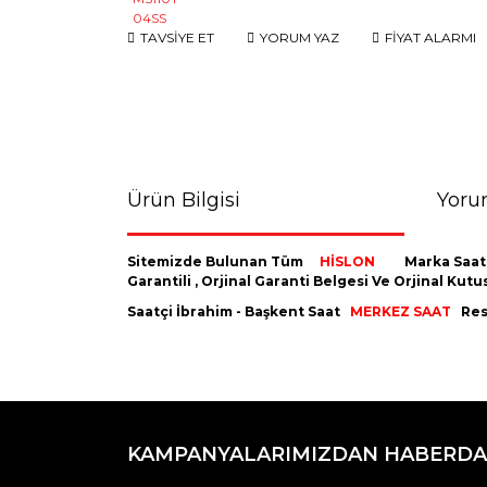
TAVSİYE ET
YORUM YAZ
FİYAT ALARMI
Ürün Bilgisi
Yoru
Sitemizde Bulunan Tüm
HİSLON
Marka Saat
Garantili , Orjinal Garanti Belgesi Ve Orjinal K
Saatçi İbrahim - Başkent Saat
MERKEZ SAAT
Resm
Bu ürünün fiyat bilgisi, resim, ürün açıklamaların
Görüş ve önerileriniz için teşekkür ederiz.
KAMPANYALARIMIZDAN HABERDA
Ürün resmi kalitesiz, bozuk veya görüntülenemiyo
Ürün açıklamasında eksik bilgiler bulunuyor.