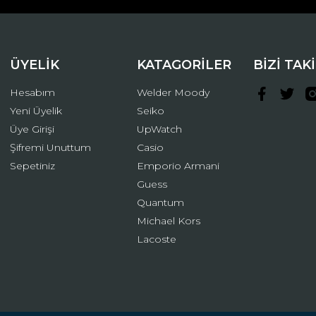
ÜYELİK
KATAGORİLER
BİZİ TAK
Hesabım
Welder Moody
Yeni Üyelik
Seiko
Üye Girişi
UpWatch
Şifremi Unuttum
Casio
Gönder
Sepetiniz
Emporio Armani
Guess
Quantum
Michael Kors
Lacoste