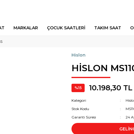
AT
MARKALAR
ÇOCUK SAATLERİ
TAKIM SAAT
O
SS
Hislon
HİSLON MS11
10.198,30 TL
%15
Kategori
Hisl
Stok Kodu
MS1
Garanti Süresi
24 A
GELİN